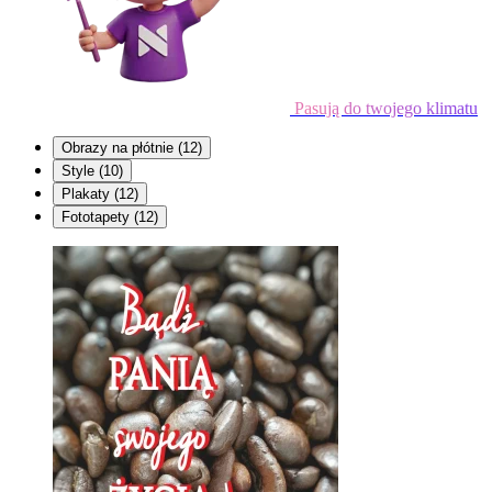
Pasują do twojego klimatu
Obrazy na płótnie
(12)
Style
(10)
Plakaty
(12)
Fototapety
(12)