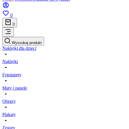
0
0
Wyszukaj produkt
Naklejki dla dzieci
Naklejki
Fototapety
Maty i panele
Obrazy
Plakaty
Zegary