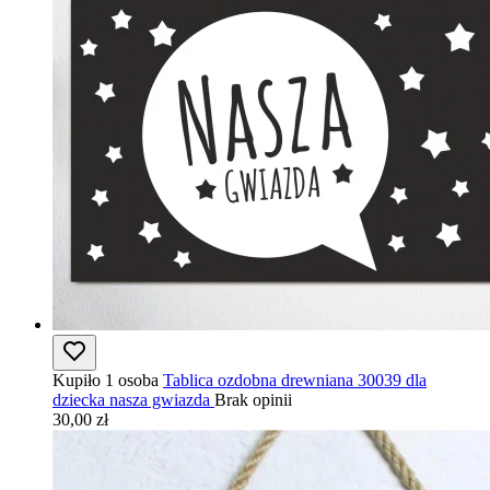
Kupiło 1 osoba
Tablica ozdobna drewniana 30039 dla
dziecka nasza gwiazda
Brak opinii
30,00 zł