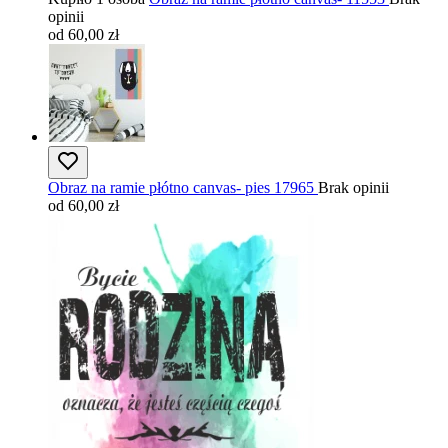
opinii
od 60,00 zł
Obraz na ramie płótno canvas- pies 17965
Brak opinii
od 60,00 zł