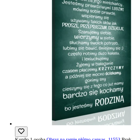
Kupiło 1 osoba
Obraz na ramie płótno canvas- 11553
Brak