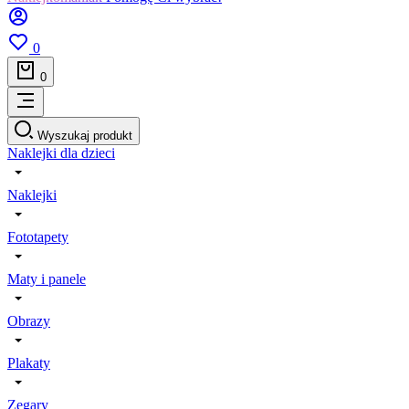
0
0
Wyszukaj produkt
Naklejki dla dzieci
Naklejki
Fototapety
Maty i panele
Obrazy
Plakaty
Zegary