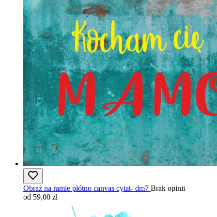
Obraz na ramie płótno canvas cytat- dm7
Brak opinii
od 59,00 zł