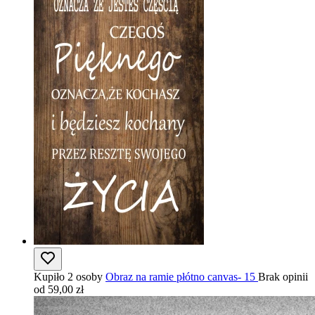
Kupiło 2 osoby
Obraz na ramie płótno canvas- 15
Brak opinii
od 59,00 zł