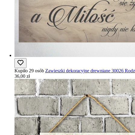
Kupiło 29 osób
Zawieszki dekoracyjne drewniane 30026 Rodzi
36,00 zł