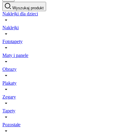
Wyszukaj produkt
Naklejki dla dzieci
Naklejki
Fototapety
Maty i panele
Obrazy
Plakaty
Zegary
Tapety
Pozostałe