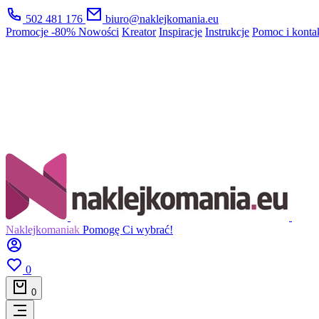
502 481 176
biuro@naklejkomania.eu
Promocje
-80%
Nowości
Kreator
Inspiracje
Instrukcje
Pomoc i konta
Naklejkomaniak
Pomogę Ci wybrać!
0
0