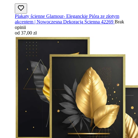
Plakaty ścienne Glamour- Eleganckie Pióra ze złotym
akcentem | Nowoczesna Dekoracja Ścienna 42269
Brak
opinii
od 37,00 zł