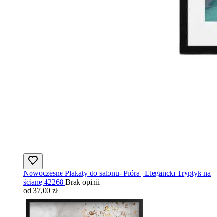
Nowoczesne Plakaty do salonu- Pióra | Elegancki Tryptyk na
ścianę 42268
Brak opinii
od 37,00 zł