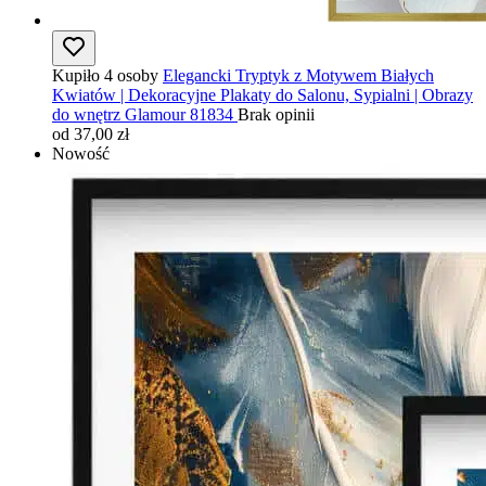
Kupiło 4 osoby
Elegancki Tryptyk z Motywem Białych
Kwiatów | Dekoracyjne Plakaty do Salonu, Sypialni | Obrazy
do wnętrz Glamour 81834
Brak opinii
od 37,00 zł
Nowość