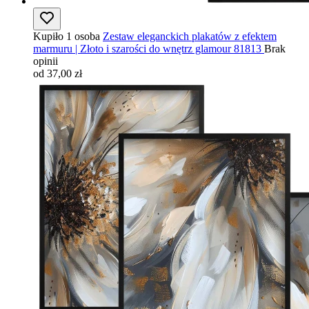
Kupiło 1 osoba
Zestaw eleganckich plakatów z efektem
marmuru | Złoto i szarości do wnętrz glamour 81813
Brak
opinii
od 37,00 zł