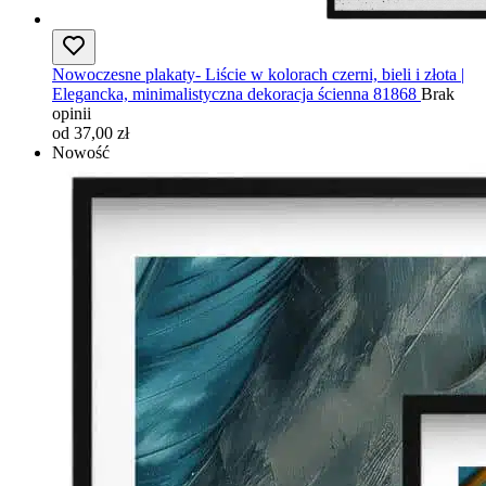
Nowoczesne plakaty- Liście w kolorach czerni, bieli i złota |
Elegancka, minimalistyczna dekoracja ścienna 81868
Brak
opinii
od 37,00 zł
Nowość