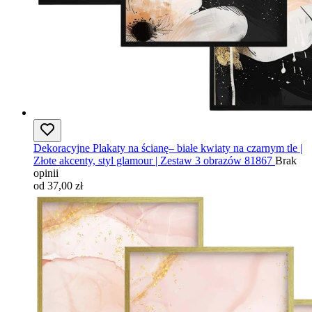
Dekoracyjne Plakaty na ścianę– białe kwiaty na czarnym tle |
Złote akcenty, styl glamour | Zestaw 3 obrazów 81867
Brak
opinii
od 37,00 zł