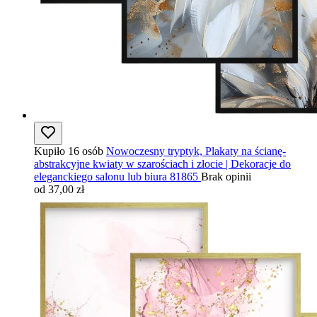
Kupiło 16 osób
Nowoczesny tryptyk, Plakaty na ścianę-
abstrakcyjne kwiaty w szarościach i złocie | Dekoracje do
eleganckiego salonu lub biura 81865
Brak opinii
od 37,00 zł