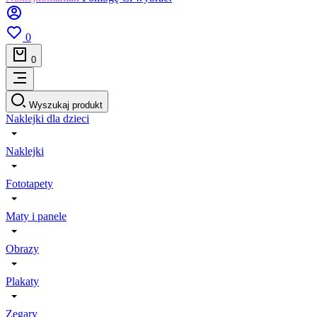
0
0
Wyszukaj produkt
Naklejki dla dzieci
Naklejki
Fototapety
Maty i panele
Obrazy
Plakaty
Zegary