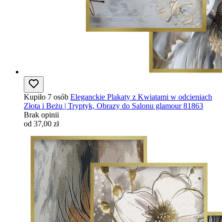
Kupiło 7 osób
Eleganckie Plakaty z Kwiatami w odcieniach
Złota i Beżu | Tryptyk, Obrazy do Salonu glamour 81863
Brak opinii
od 37,00 zł