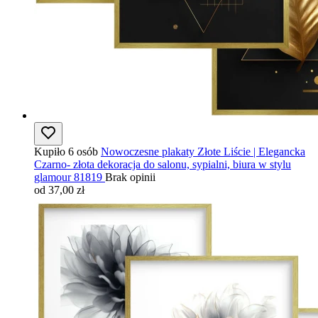
Kupiło 6 osób
Nowoczesne plakaty Złote Liście | Elegancka
Czarno- złota dekoracja do salonu, sypialni, biura w stylu
glamour 81819
Brak opinii
od 37,00 zł