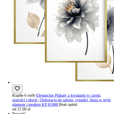
Kupiło 6 osób
Eleganckie Plakaty z kwiatami w czerni,
szarości i złocie | Dekoracja do salonu, sypialni, biura w stylu
glamour i modern KP 81988
Brak opinii
od 37,00 zł
Nowość