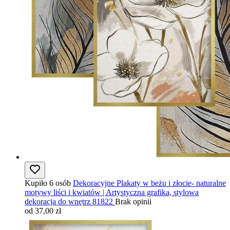
Kupiło 6 osób
Dekoracyjne Plakaty w beżu i złocie- naturalne
motywy liści i kwiatów | Artystyczna grafika, stylowa
dekoracja do wnętrz 81822
Brak opinii
od 37,00 zł