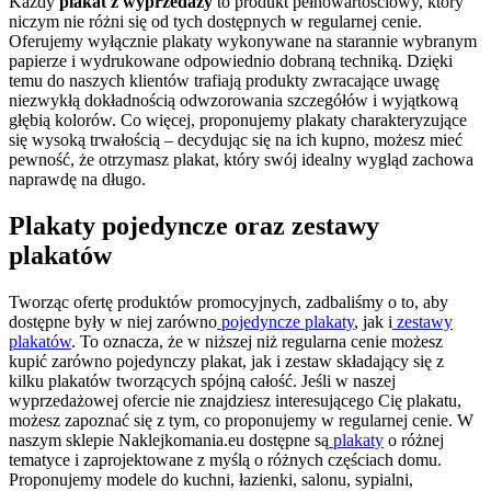
Każdy
plakat z wyprzedaży
to produkt pełnowartościowy, który
niczym nie różni się od tych dostępnych w regularnej cenie.
Oferujemy wyłącznie plakaty wykonywane na starannie wybranym
papierze i wydrukowane odpowiednio dobraną techniką. Dzięki
temu do naszych klientów trafiają produkty zwracające uwagę
niezwykłą dokładnością odwzorowania szczegółów i wyjątkową
głębią kolorów. Co więcej, proponujemy plakaty charakteryzujące
się wysoką trwałością – decydując się na ich kupno, możesz mieć
pewność, że otrzymasz plakat, który swój idealny wygląd zachowa
naprawdę na długo.
Plakaty pojedyncze oraz zestawy
plakatów
Tworząc ofertę produktów promocyjnych, zadbaliśmy o to, aby
dostępne były w niej zarówno
pojedyncze plakaty
, jak i
zestawy
plakatów
. To oznacza, że w niższej niż regularna cenie możesz
kupić zarówno pojedynczy plakat, jak i zestaw składający się z
kilku plakatów tworzących spójną całość. Jeśli w naszej
wyprzedażowej ofercie nie znajdziesz interesującego Cię plakatu,
możesz zapoznać się z tym, co proponujemy w regularnej cenie. W
naszym sklepie Naklejkomania.eu dostępne są
plakaty
o różnej
tematyce i zaprojektowane z myślą o różnych częściach domu.
Proponujemy modele do kuchni, łazienki, salonu, sypialni,