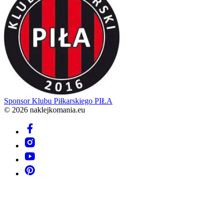
Sponsor
Klubu Piłkarskiego PIŁA
© 2026 naklejkomania.eu