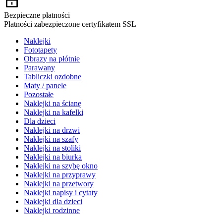
Bezpieczne płatności
Płatności zabezpieczone certyfikatem SSL
Naklejki
Fototapety
Obrazy na płótnie
Parawany
Tabliczki ozdobne
Maty / panele
Pozostałe
Naklejki na ścianę
Naklejki na kafelki
Dla dzieci
Naklejki na drzwi
Naklejki na szafy
Naklejki na stoliki
Naklejki na biurka
Naklejki na szybę okno
Naklejki na przyprawy
Naklejki na przetwory
Naklejki napisy i cytaty
Naklejki dla dzieci
Naklejki rodzinne