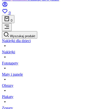
0
0
Wyszukaj produkt
Naklejki dla dzieci
Naklejki
Fototapety
Maty i panele
Obrazy
Plakaty
Zegary