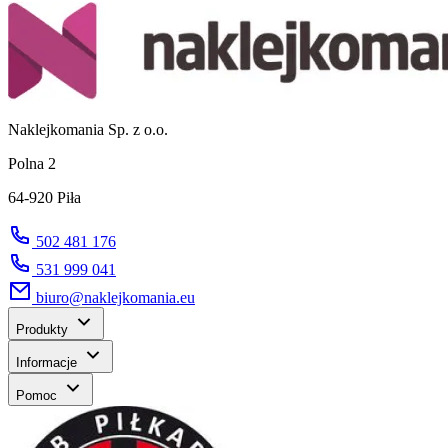
Naklejkomania Sp. z o.o.
Polna 2
64-920 Piła
502 481 176
531 999 041
biuro@naklejkomania.eu
Produkty
Informacje
Pomoc