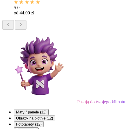
5.0
od 44,00 zł
Pasują do twojego klimatu
Maty / panele
(12)
Obrazy na płótnie
(12)
Fototapety
(12)