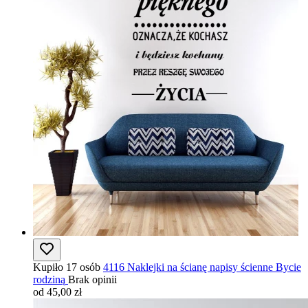
Kupiło 17 osób
4116 Naklejki na ścianę napisy ścienne Bycie
rodziną
Brak opinii
od 45,00 zł