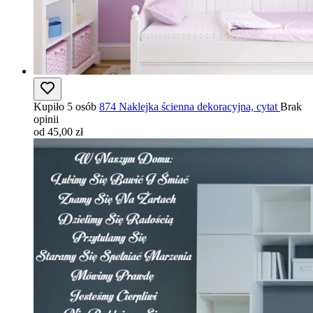
Kupiło 5 osób
874 Naklejka ścienna dekoracyjna, cytat
Brak
opinii
od 45,00 zł