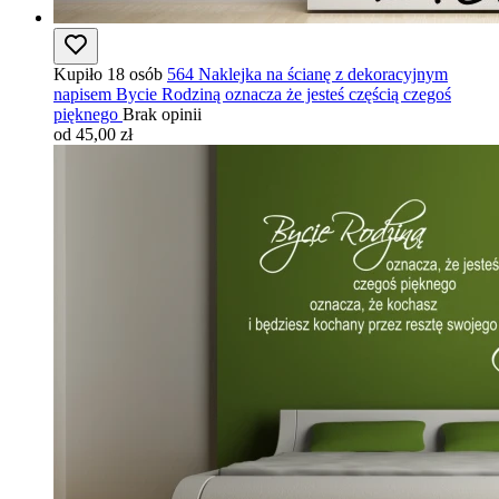
Kupiło 18 osób
564 Naklejka na ścianę z dekoracyjnym
napisem Bycie Rodziną oznacza że jesteś częścią czegoś
pięknego
Brak opinii
od 45,00 zł