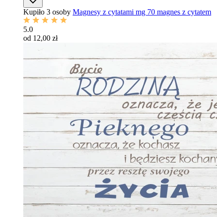
Kupiło 3 osoby
Magnesy z cytatami mg 70 magnes z cytatem
5.0
od 12,00 zł