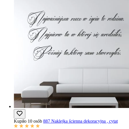
Kupiło 10 osób
887 Naklejka ścienna dekoracyjna , cytat