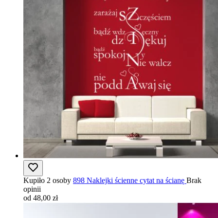
Kupiło 2 osoby
898 Naklejki ścienne cytat na ścianę
Brak
opinii
od 48,00 zł