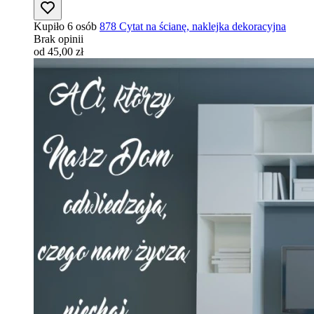
Kupiło 6 osób
878 Cytat na ścianę, naklejka dekoracyjna
Brak opinii
od 45,00 zł