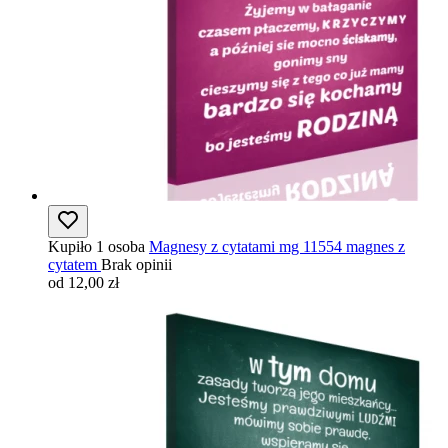
Kupiło 1 osoba
Magnesy z cytatami mg 11554 magnes z
cytatem
Brak opinii
od 12,00 zł