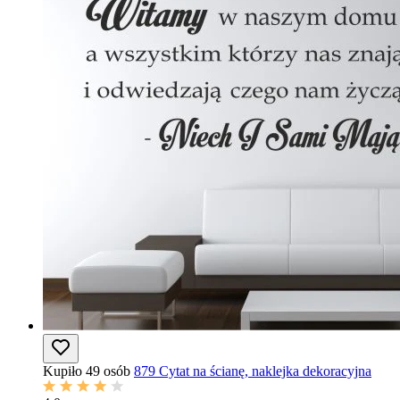
Kupiło 49 osób
879 Cytat na ścianę, naklejka dekoracyjna