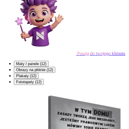
Pasują do twojego klimatu
Maty / panele
(12)
Obrazy na płótnie
(12)
Plakaty
(12)
Fototapety
(12)