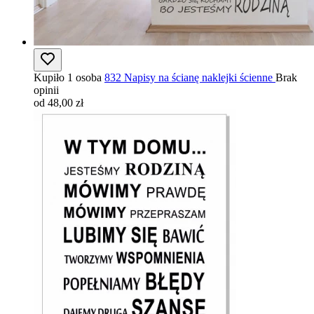
Kupiło 1 osoba
832 Napisy na ścianę naklejki ścienne
Brak
opinii
od 48,00 zł