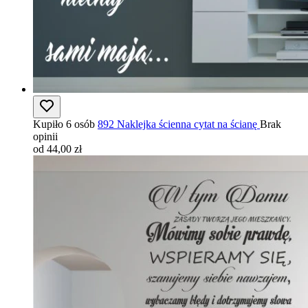
Kupiło 6 osób
892 Naklejka ścienna cytat na ścianę
Brak
opinii
od 44,00 zł