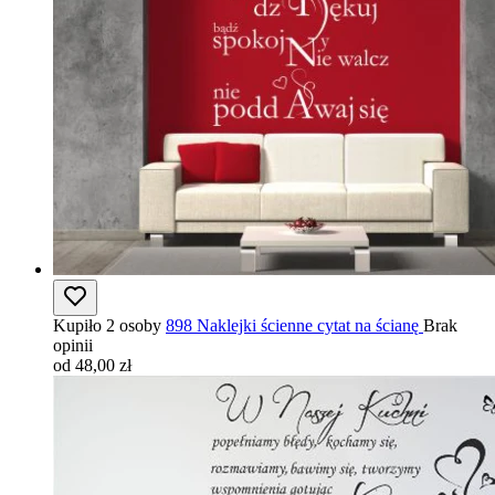
Kupiło 2 osoby
898 Naklejki ścienne cytat na ścianę
Brak
opinii
od 48,00 zł