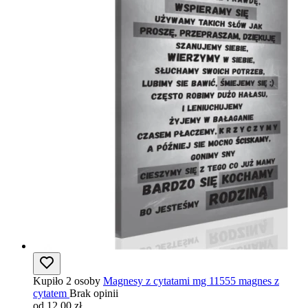
Kupiło 2 osoby
Magnesy z cytatami mg 11555 magnes z
cytatem
Brak opinii
od 12,00 zł