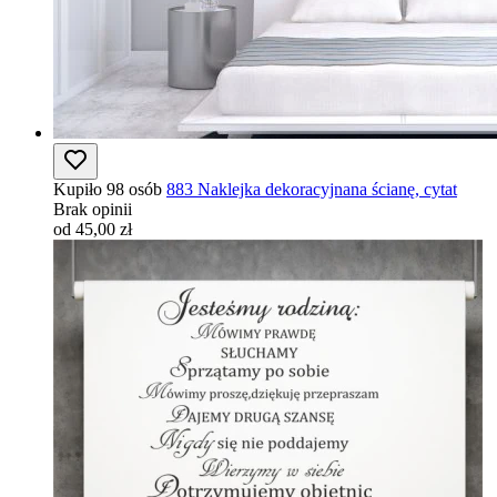
Kupiło 98 osób
883 Naklejka dekoracyjnana ścianę, cytat
Brak opinii
od 45,00 zł