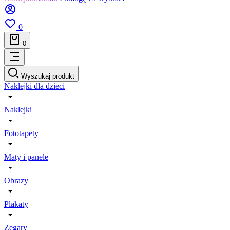
0
0
Wyszukaj produkt
Naklejki dla dzieci
Naklejki
Fototapety
Maty i panele
Obrazy
Plakaty
Zegary