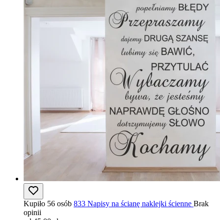
Kupiło 56 osób
833 Napisy na ścianę naklejki ścienne
Brak
opinii