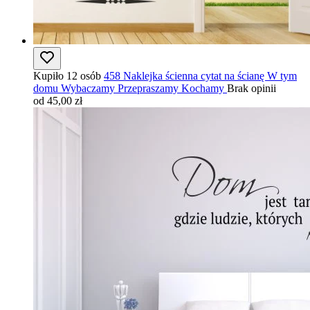
Kupiło 12 osób
458 Naklejka ścienna cytat na ścianę W tym
domu Wybaczamy Przepraszamy Kochamy
Brak opinii
od 45,00 zł