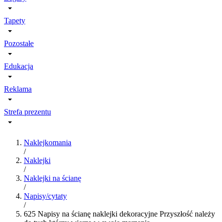
Tapety
Pozostałe
Edukacja
Reklama
Strefa prezentu
Naklejkomania
/
Naklejki
/
Naklejki na ścianę
/
Napisy/cytaty
/
625 Napisy na ścianę naklejki dekoracyjne Przyszłość należy