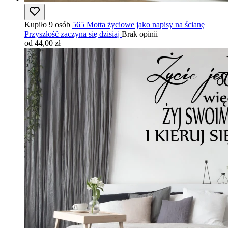
Kupiło 9 osób
565 Motta życiowe jako napisy na ścianę
Przyszłość zaczyna się dzisiaj
Brak opinii
od 44,00 zł