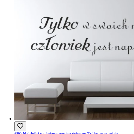
680 Naklejki na ścianę napisy ścienne Tylko w swoich