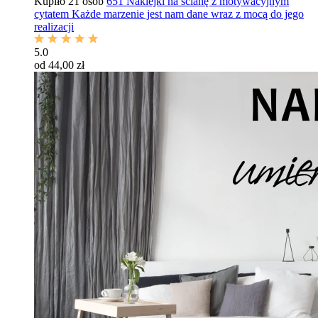
Kupiło 21 osób
651 Naklejki na ścianę z motywacyjnym
cytatem Każde marzenie jest nam dane wraz z mocą do jego
realizacji
5.0
od 44,00 zł