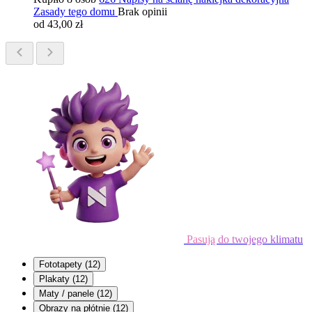
Zasady tego domu
Brak opinii
od 43,00 zł
Pasują do twojego klimatu
Fototapety
(12)
Plakaty
(12)
Maty / panele
(12)
Obrazy na płótnie
(12)