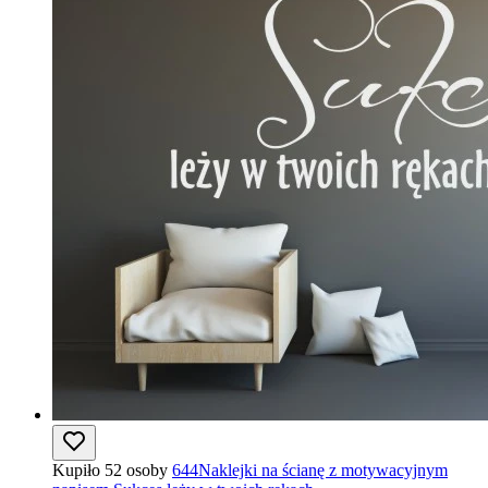
Kupiło 52 osoby
644Naklejki na ścianę z motywacyjnym