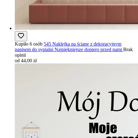
Kupiło 6 osób
545 Naklejka na ścianę z dekoracyjnym
napisem do sypialni Najpiękniejsze dopiero przed nami
Brak
opinii
od 44,00 zł