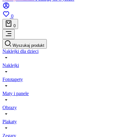
0
0
Wyszukaj produkt
Naklejki dla dzieci
Naklejki
Fototapety
Maty i panele
Obrazy
Plakaty
Zegary