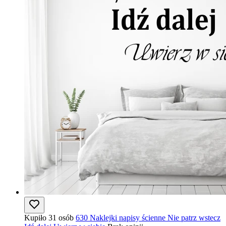
Kupiło 31 osób
630 Naklejki napisy ścienne Nie patrz wstecz