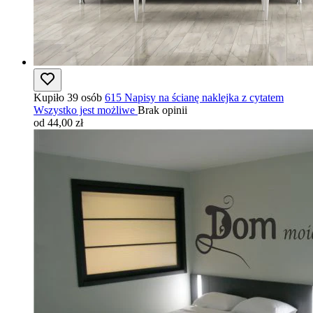
Kupiło 39 osób
615 Napisy na ścianę naklejka z cytatem
Wszystko jest możliwe
Brak opinii
od 44,00 zł