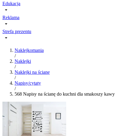
Edukacja
Reklama
Strefa prezentu
Naklejkomania
/
Naklejki
/
Naklejki na ścianę
/
Napisy/cytaty
/
568 Napisy na ścianę do kuchni dla smakoszy kawy