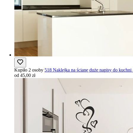
Kupiło 2 osoby
518 Naklejka na ścianę duże napisy do kuchn
od 45,00 zł