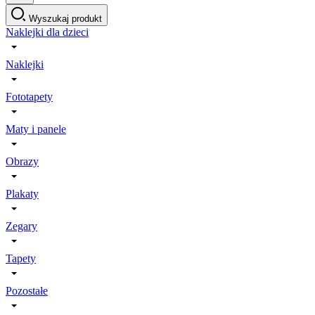
Wyszukaj produkt
Naklejki dla dzieci
Naklejki
Fototapety
Maty i panele
Obrazy
Plakaty
Zegary
Tapety
Pozostałe