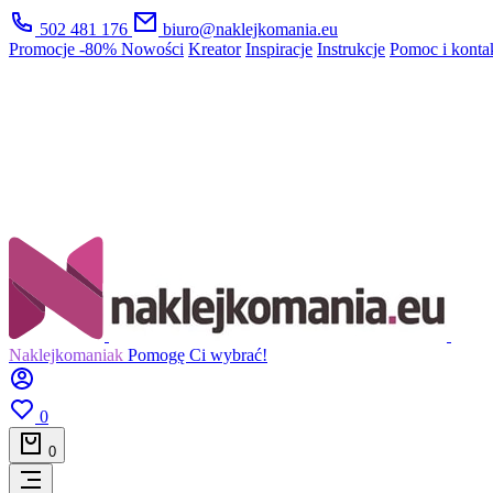
502 481 176
biuro@naklejkomania.eu
Promocje
-80%
Nowości
Kreator
Inspiracje
Instrukcje
Pomoc i konta
Naklejkomaniak
Pomogę Ci wybrać!
0
0