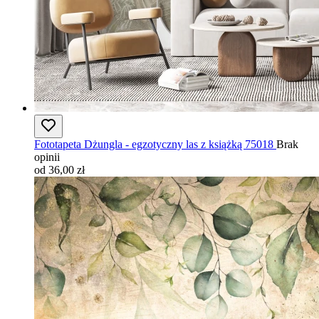
Fototapeta Dżungla - egzotyczny las z książką 75018
Brak
opinii
od 36,00 zł