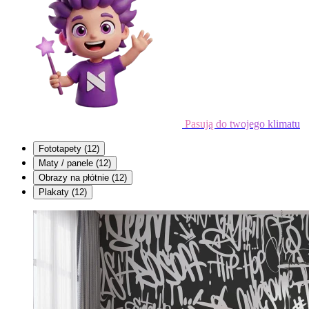
Pasują do twojego klimatu
Fototapety
(12)
Maty / panele
(12)
Obrazy na płótnie
(12)
Plakaty
(12)