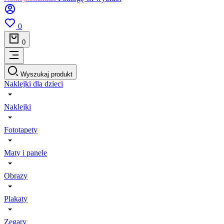
0
0
Wyszukaj produkt
Naklejki dla dzieci
Naklejki
Fototapety
Maty i panele
Obrazy
Plakaty
Zegary