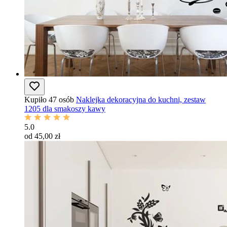
Kupiło 47 osób
Naklejka dekoracyjna do kuchni, zestaw
1205 dla smakoszy kawy
5.0
od 45,00 zł