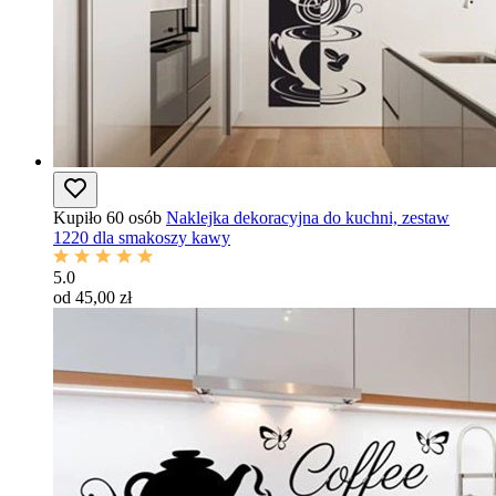
Kupiło 60 osób
Naklejka dekoracyjna do kuchni, zestaw
1220 dla smakoszy kawy
5.0
od 45,00 zł