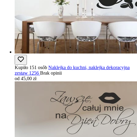
Kupiło 151 osób
Naklejka do kuchni, naklejka dekoracyjna
zestaw 1256
Brak opinii
od 45,00 zł