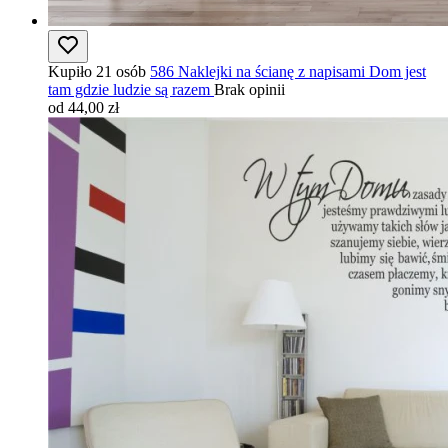
Kupiło 21 osób
586 Naklejki na ścianę z napisami Dom jest
tam gdzie ludzie są razem
Brak opinii
od 44,00 zł