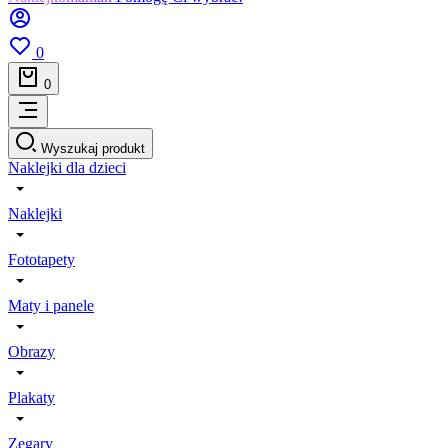
0
0
Wyszukaj produkt
Naklejki dla dzieci
Naklejki
Fototapety
Maty i panele
Obrazy
Plakaty
Zegary