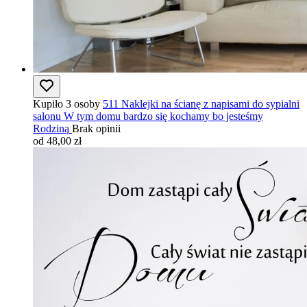
Kupiło 3 osoby
511 Naklejki na ścianę z napisami do sypialni
salonu W tym domu bardzo się kochamy bo jesteśmy
Rodziną
Brak opinii
od 48,00 zł