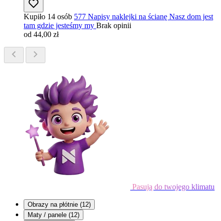
Kupiło 14 osób
577 Napisy naklejki na ścianę Nasz dom jest
tam gdzie jesteśmy my
Brak opinii
od 44,00 zł
Pasują do twojego klimatu
Obrazy na płótnie
(12)
Maty / panele
(12)