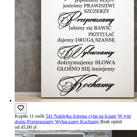
Kupiło 11 osób
541 Naklejka ścienna cytat na ścianę W tym
domu Przepraszamy Wybaczamy Kochamy
Brak opinii
od 45,00 zł