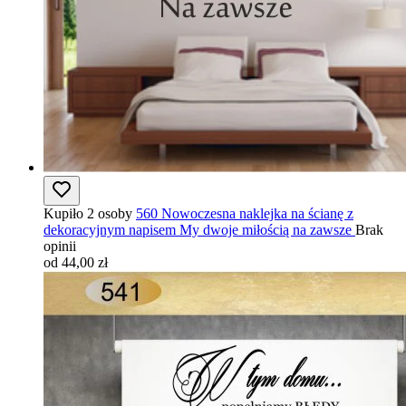
Kupiło 2 osoby
560 Nowoczesna naklejka na ścianę z
dekoracyjnym napisem My dwoje miłością na zawsze
Brak
opinii
od 44,00 zł