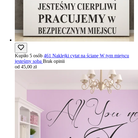
Kupiło 5 osób
461 Naklejki cytat na ścianę W tym miejscu
jesteśmy sobą
Brak opinii
od 45,00 zł