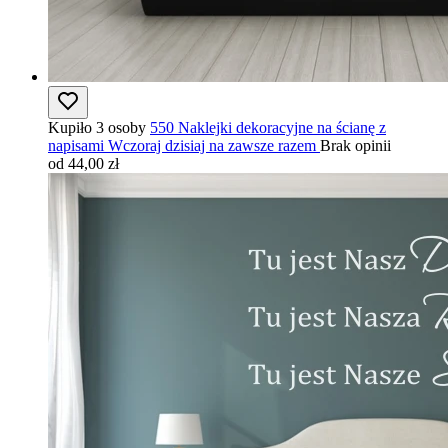
Kupiło 3 osoby
550 Naklejki dekoracyjne na ścianę z
napisami Wczoraj dzisiaj na zawsze razem
Brak opinii
od 44,00 zł