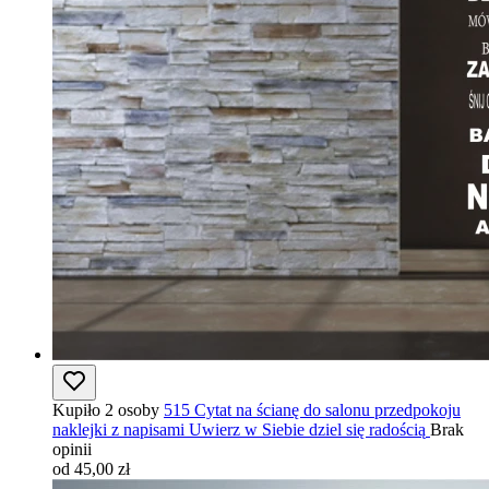
Kupiło 2 osoby
515 Cytat na ścianę do salonu przedpokoju
naklejki z napisami Uwierz w Siebie dziel się radością
Brak
opinii
od 45,00 zł