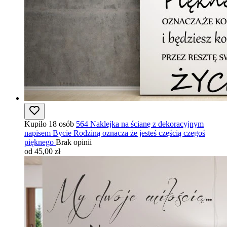
Kupiło 18 osób
564 Naklejka na ścianę z dekoracyjnym
napisem Bycie Rodziną oznacza że jesteś częścią czegoś
pięknego
Brak opinii
od 45,00 zł