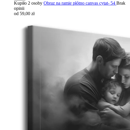
Kupiło 2 osoby
Obraz na ramie płótno canvas cytat- 54
Brak
opinii
od 59,00 zł