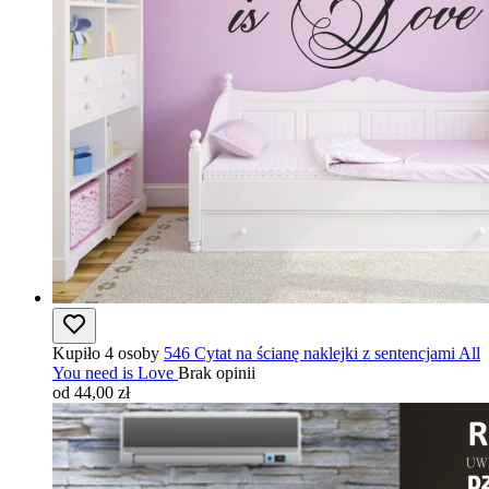
Kupiło 4 osoby
546 Cytat na ścianę naklejki z sentencjami All
You need is Love
Brak opinii
od 44,00 zł