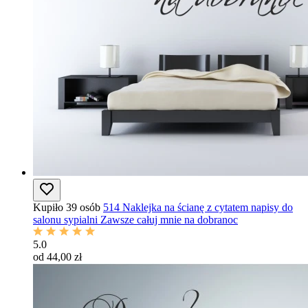
Kupiło 39 osób
514 Naklejka na ścianę z cytatem napisy do
salonu sypialni Zawsze całuj mnie na dobranoc
5.0
od 44,00 zł