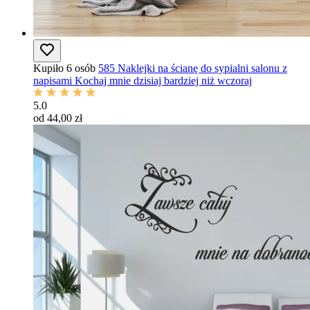
Kupiło 6 osób
585 Naklejki na ścianę do sypialni salonu z
napisami Kochaj mnie dzisiaj bardziej niż wczoraj
5.0
od 44,00 zł