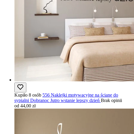
Kupiło 8 osób
556 Naklejki motywacyjne na ścianę do
sypialni Dobranoc Jutro wstanie lepszy dzień
Brak opinii
od 44,00 zł