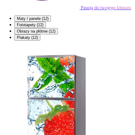
Pasują do twojego klimatu
Maty / panele
(12)
Fototapety
(12)
Obrazy na płótnie
(12)
Plakaty
(12)