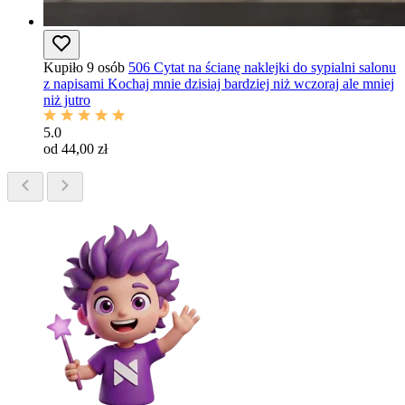
Kupiło 9 osób
506 Cytat na ścianę naklejki do sypialni salonu
z napisami Kochaj mnie dzisiaj bardziej niż wczoraj ale mniej
niż jutro
5.0
od 44,00 zł