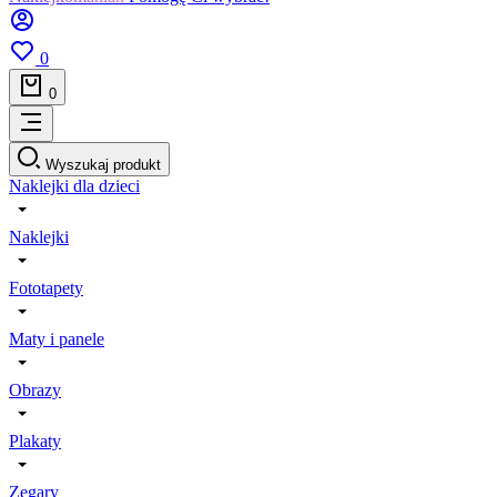
0
0
Wyszukaj produkt
Naklejki dla dzieci
Naklejki
Fototapety
Maty i panele
Obrazy
Plakaty
Zegary