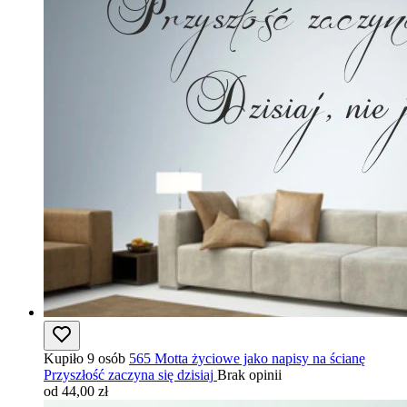
Kupiło 9 osób
565 Motta życiowe jako napisy na ścianę
Przyszłość zaczyna się dzisiaj
Brak opinii
od 44,00 zł