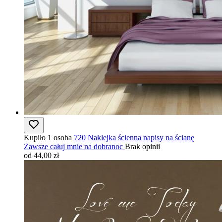
Kupiło 1 osoba
720 Naklejka ścienna napisy na ścianę
Zawsze całuj mnie na dobranoc
Brak opinii
od 44,00 zł