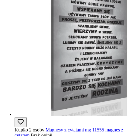
Kupiło 2 osoby
Magnesy z cytatami mg 11555 magnes z
cytatem
Brak opinii