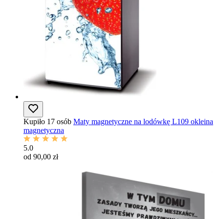
Kupiło 17 osób
Maty magnetyczne na lodówkę L109 okleina
magnetyczna
5.0
od 90,00 zł