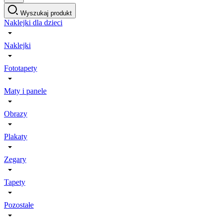
Wyszukaj produkt
Naklejki dla dzieci
Naklejki
Fototapety
Maty i panele
Obrazy
Plakaty
Zegary
Tapety
Pozostałe