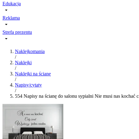
Edukacja
Reklama
Strefa prezentu
Naklejkomania
/
Naklejki
/
Naklejki na ścianę
/
Napisy/cytaty
/
554 Napisy na ścianę do salonu sypialni Nie musi nas kochać c