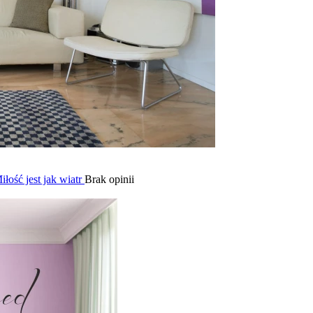
łość jest jak wiatr
Brak opinii