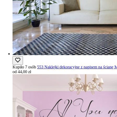
Kupiło 7 osób
553 Naklejki dekoracyjne z napisem na ścianę Mi
od 44,00 zł