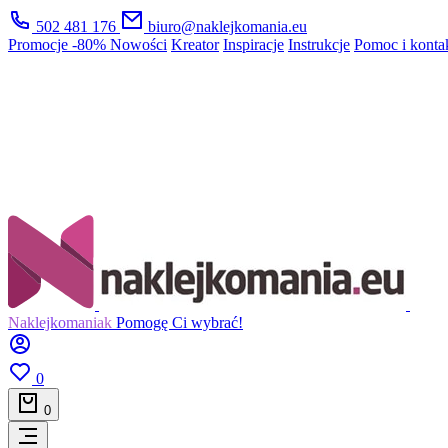
502 481 176
biuro@naklejkomania.eu
Promocje
-80%
Nowości
Kreator
Inspiracje
Instrukcje
Pomoc i konta
Naklejkomaniak
Pomogę Ci wybrać!
0
0