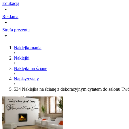
Edukacja
Reklama
Strefa prezentu
Naklejkomania
/
Naklejki
/
Naklejki na ścianę
/
Napisy/cytaty
/
534 Naklejka na ścianę z dekoracyjnym cytatem do salonu Twó