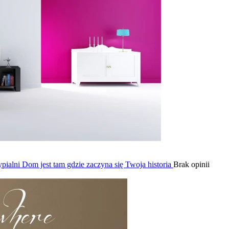
pialni Dom jest tam gdzie zaczyna się Twoja historia
Brak opinii