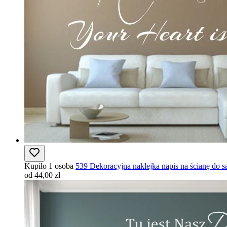
Kupiło 1 osoba
539 Dekoracyjna naklejka napis na ścianę do s
od 44,00 zł