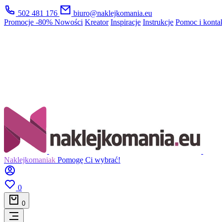
502 481 176
biuro@naklejkomania.eu
Promocje
-80%
Nowości
Kreator
Inspiracje
Instrukcje
Pomoc i konta
Naklejkomaniak
Pomogę Ci wybrać!
0
0