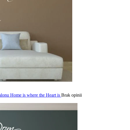
alonu Home is where the Heart is
Brak opinii