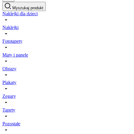
Wyszukaj produkt
Naklejki dla dzieci
Naklejki
Fototapety
Maty i panele
Obrazy
Plakaty
Zegary
Tapety
Pozostałe