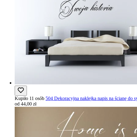
Kupiło 11 osób
504 Dekoracyjna naklejka napis na ścianę do sy
od 44,00 zł