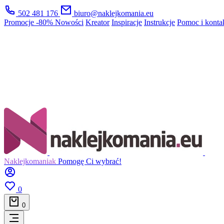
502 481 176
biuro@naklejkomania.eu
Promocje
-80%
Nowości
Kreator
Inspiracje
Instrukcje
Pomoc i konta
Naklejkomaniak
Pomogę Ci wybrać!
0
0