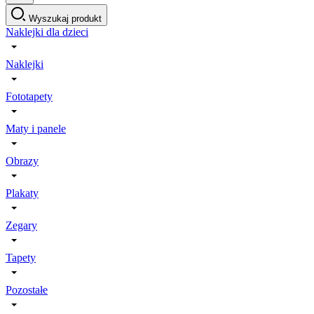
Wyszukaj produkt
Naklejki dla dzieci
Naklejki
Fototapety
Maty i panele
Obrazy
Plakaty
Zegary
Tapety
Pozostałe