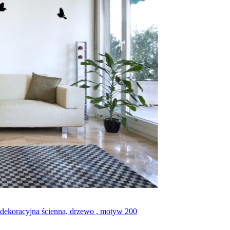
a dekoracyjna ścienna, drzewo , motyw 200