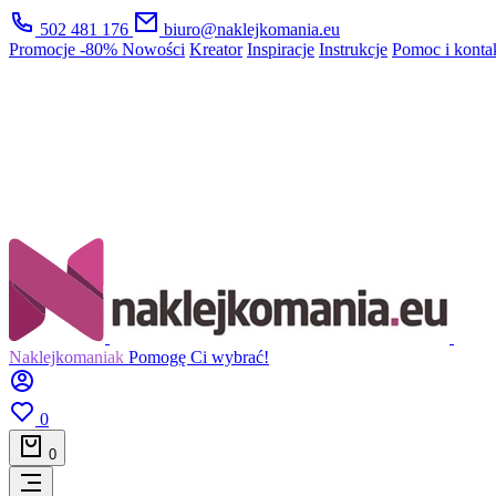
502 481 176
biuro@naklejkomania.eu
Promocje
-80%
Nowości
Kreator
Inspiracje
Instrukcje
Pomoc i konta
Naklejkomaniak
Pomogę Ci wybrać!
0
0