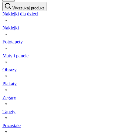
Wyszukaj produkt
Naklejki dla dzieci
Naklejki
Fototapety
Maty i panele
Obrazy
Plakaty
Zegary
Tapety
Pozostałe