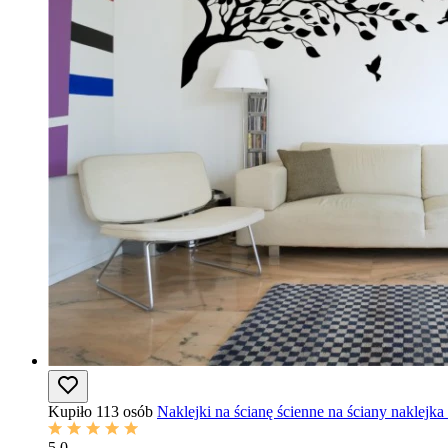
Kupiło 113 osób
Naklejki na ścianę ścienne na ściany naklejk
5.0