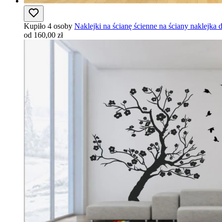
Kupiło 4 osoby
Naklejki na ścianę ścienne na ściany naklejka
od 160,00 zł