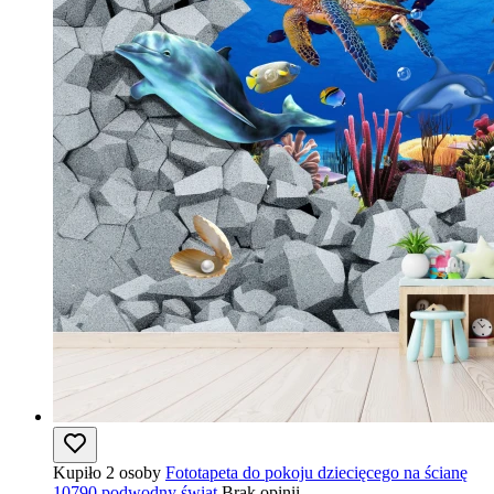
Kupiło 2 osoby
Fototapeta do pokoju dziecięcego na ścianę
10790 podwodny świat
Brak opinii