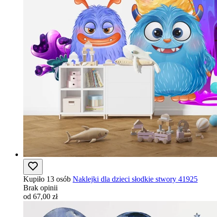
Kupiło 13 osób
Naklejki dla dzieci słodkie stwory 41925
Brak opinii
od 67,00 zł