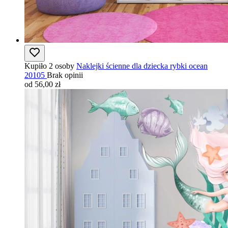
Kupiło 2 osoby
Naklejki ścienne dla dziecka rybki ocean
20105
Brak opinii
od 56,00 zł