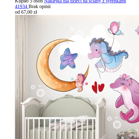
Kupiło 5 osób
Naklejka dla dzieci na ściany z syrenkami
41934
Brak opinii
od 67,00 zł