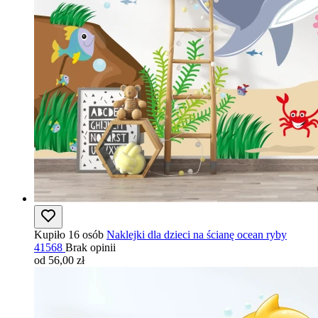
Kupiło 16 osób
Naklejki dla dzieci na ścianę ocean ryby
41568
Brak opinii
od 56,00 zł