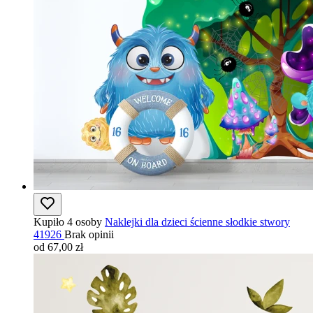
Kupiło 4 osoby
Naklejki dla dzieci ścienne słodkie stwory
41926
Brak opinii
od 67,00 zł