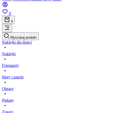
0
0
Wyszukaj produkt
Naklejki dla dzieci
Naklejki
Fototapety
Maty i panele
Obrazy
Plakaty
Zegary