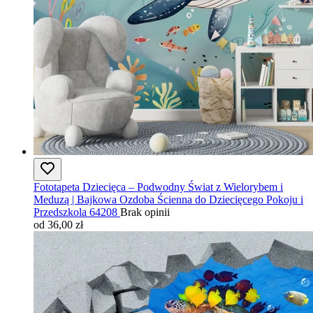
Fototapeta Dziecięca – Podwodny Świat z Wielorybem i
Meduzą | Bajkowa Ozdoba Ścienna do Dziecięcego Pokoju i
Przedszkola 64208
Brak opinii
od 36,00 zł