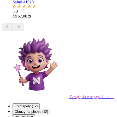
Safari 41920
5.0
od 67,00 zł
Pasują do twojego klimatu
Fototapety
(12)
Obrazy na płótnie
(12)