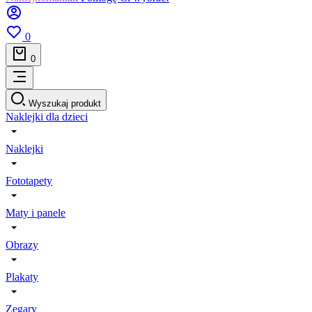
0
0
Wyszukaj produkt
Naklejki dla dzieci
Naklejki
Fototapety
Maty i panele
Obrazy
Plakaty
Zegary