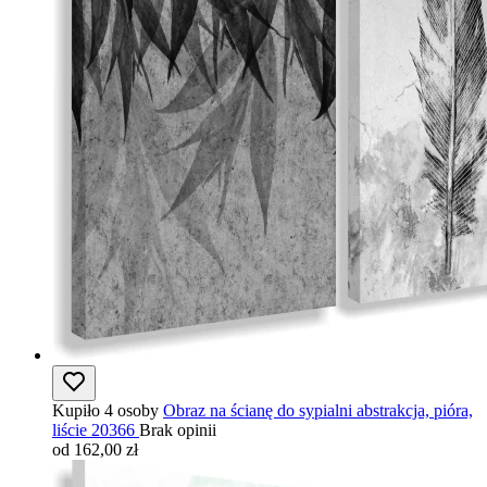
Kupiło 4 osoby
Obraz na ścianę do sypialni abstrakcja, pióra,
liście 20366
Brak opinii
od 162,00 zł