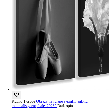
Kupiło 1 osoba
Obrazy na ścianę sypialni, salonu
minimalistyczne, balet 20262
Brak opinii