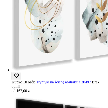
Kupiło 10 osób
Tryptyki na ścianę abstrakcja 20497
Brak
opinii
od 162,00 zł