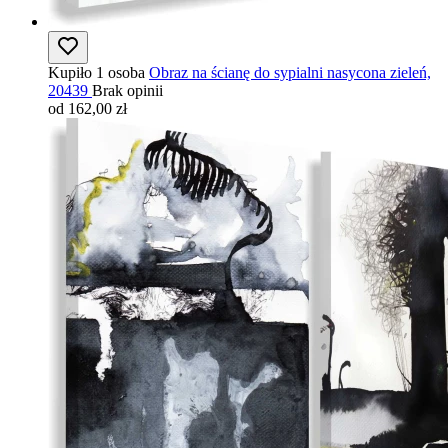
Kupiło 1 osoba
Obraz na ścianę do sypialni nasycona zieleń,
20439
Brak opinii
od 162,00 zł