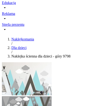
Edukacja
Reklama
Strefa prezentu
Naklejkomania
/
Dla dzieci
/
Naklejka ścienna dla dzieci - góry 9798