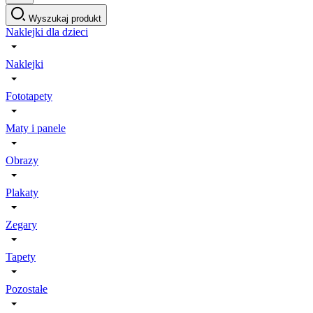
Wyszukaj produkt
Naklejki dla dzieci
Naklejki
Fototapety
Maty i panele
Obrazy
Plakaty
Zegary
Tapety
Pozostałe