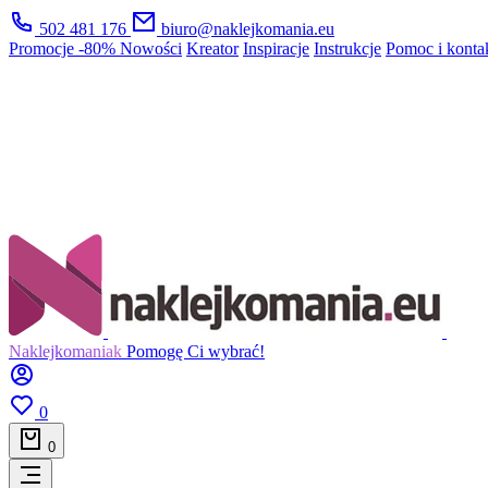
502 481 176
biuro@naklejkomania.eu
Promocje
-80%
Nowości
Kreator
Inspiracje
Instrukcje
Pomoc i konta
Naklejkomaniak
Pomogę Ci wybrać!
0
0