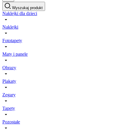
Wyszukaj produkt
Naklejki dla dzieci
Naklejki
Fototapety
Maty i panele
Obrazy
Plakaty
Zegary
Tapety
Pozostałe