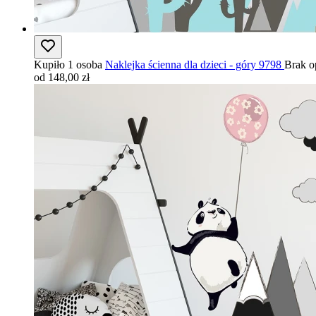
Kupiło 1 osoba
Naklejka ścienna dla dzieci - góry 9798
Brak o
od 148,00 zł