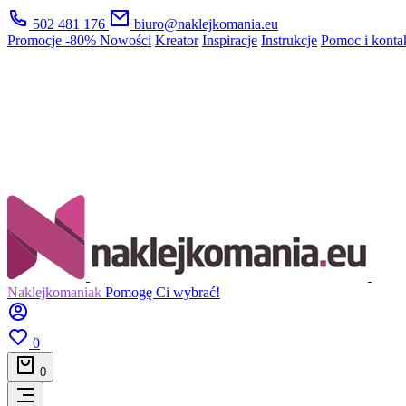
502 481 176
biuro@naklejkomania.eu
Promocje
-80%
Nowości
Kreator
Inspiracje
Instrukcje
Pomoc i konta
Naklejkomaniak
Pomogę Ci wybrać!
0
0