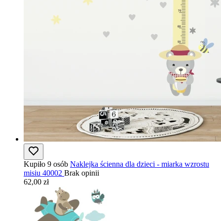
Kupiło 9 osób
Naklejka ścienna dla dzieci - miarka wzrostu
misiu 40002
Brak opinii
62,00 zł