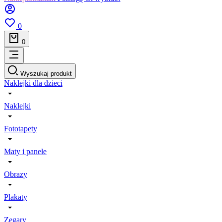
0
0
Wyszukaj produkt
Naklejki dla dzieci
Naklejki
Fototapety
Maty i panele
Obrazy
Plakaty
Zegary