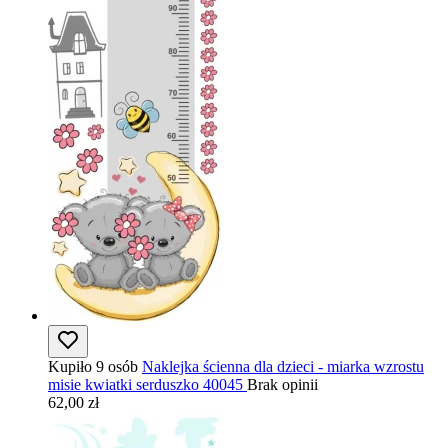
Kupiło 9 osób
Naklejka ścienna dla dzieci - miarka wzrostu
misie kwiatki serduszko 40045
Brak opinii
62,00 zł