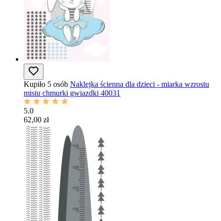
Kupiło 5 osób
Naklejka ścienna dla dzieci - miarka wzrostu
misiu chmurki gwiazdki 40031
5.0
62,00 zł