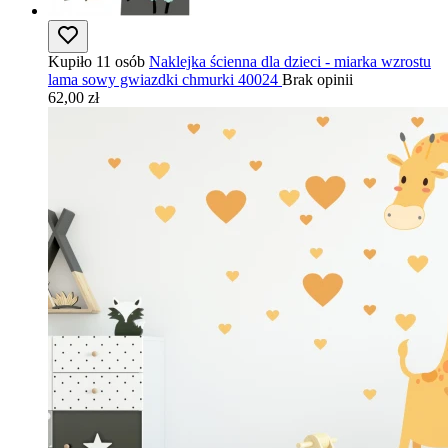
Kupiło 11 osób
Naklejka ścienna dla dzieci - miarka wzrostu
lama sowy gwiazdki chmurki 40024
Brak opinii
62,00 zł