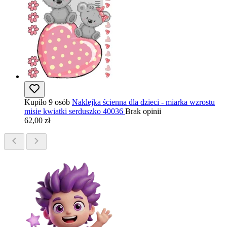
Kupiło 9 osób
Naklejka ścienna dla dzieci - miarka wzrostu
misie kwiatki serduszko 40036
Brak opinii
62,00 zł