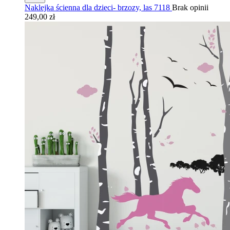
Naklejka ścienna dla dzieci- brzozy, las 7118
Brak opinii
249,00 zł