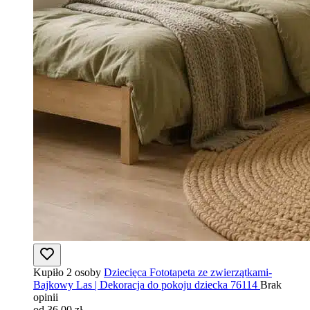
Kupiło 2 osoby
Dziecięca Fototapeta ze zwierzątkami-
Bajkowy Las | Dekoracja do pokoju dziecka 76114
Brak
opinii
od 36,00 zł