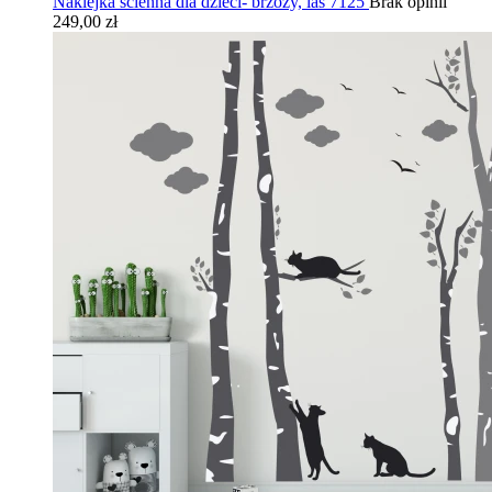
Naklejka ścienna dla dzieci- brzozy, las 7125
Brak opinii
249,00 zł