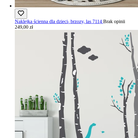
Naklejka ścienna dla dzieci- brzozy, las 7114
Brak opinii
249,00 zł