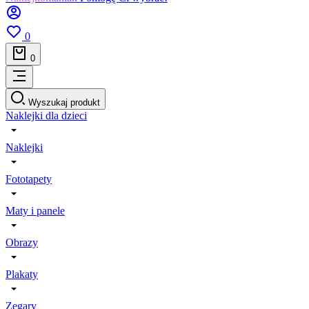
0
0
Wyszukaj produkt
Naklejki dla dzieci
Naklejki
Fototapety
Maty i panele
Obrazy
Plakaty
Zegary