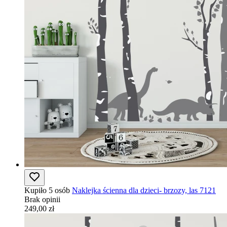
Kupiło 5 osób
Naklejka ścienna dla dzieci- brzozy, las 7121
Brak opinii
249,00 zł