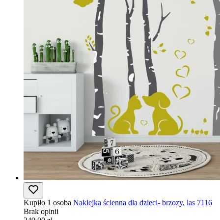
Kupiło 1 osoba
Naklejka ścienna dla dzieci- brzozy, las 7116
Brak opinii