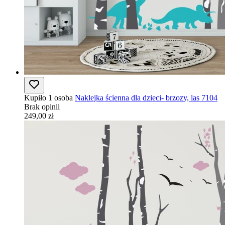
Kupiło 1 osoba
Naklejka ścienna dla dzieci- brzozy, las 7104
Brak opinii
249,00 zł