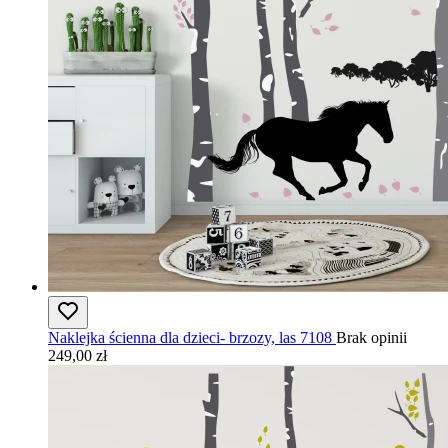
Naklejka ścienna dla dzieci- brzozy, las 7108
Brak opinii
249,00 zł