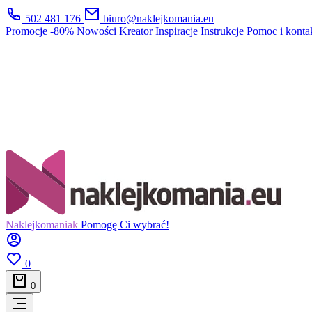
502 481 176
biuro@naklejkomania.eu
Promocje
-80%
Nowości
Kreator
Inspiracje
Instrukcje
Pomoc i konta
Naklejkomaniak
Pomogę Ci wybrać!
0
0