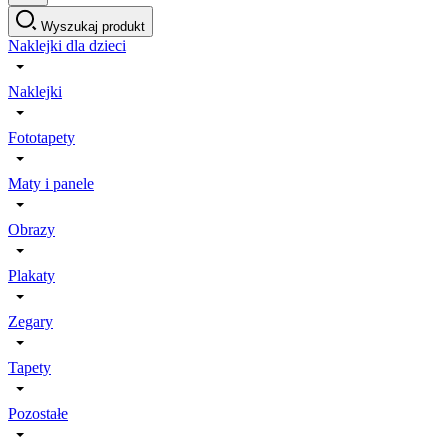
Wyszukaj produkt
Naklejki dla dzieci
Naklejki
Fototapety
Maty i panele
Obrazy
Plakaty
Zegary
Tapety
Pozostałe