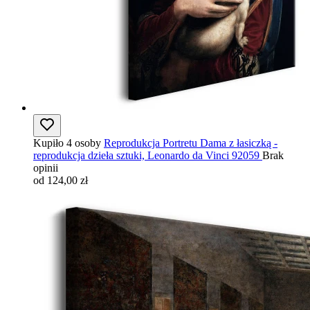
Kupiło 4 osoby
Reprodukcja Portretu Dama z łasiczką -
reprodukcja dzieła sztuki, Leonardo da Vinci 92059
Brak
opinii
od 124,00 zł