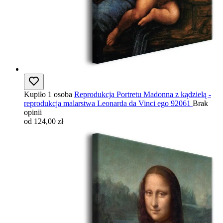
Kupiło 1 osoba
Reprodukcja Portretu Madonna z kądzielą -
reprodukcja malarstwa Leonarda da Vinci ego 92061
Brak
opinii
od 124,00 zł