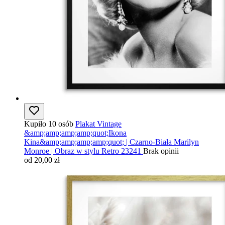
Kupiło 10 osób
Plakat Vintage
&amp;amp;amp;amp;quot;Ikona
Kina&amp;amp;amp;amp;quot; | Czarno-Biała Marilyn
Monroe | Obraz w stylu Retro 23241
Brak opinii
od 20,00 zł