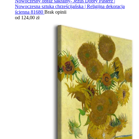
Nowoczesny obraz sakralny- Jezus Dobry Pasterz |
Nowoczesna sztuka chrześcijańska | Religijna dekoracja
ścienna 81680
Brak opinii
od 124,00 zł