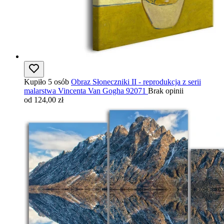
Kupiło 5 osób
Obraz Słoneczniki II - reprodukcja z serii
malarstwa Vincenta Van Gogha 92071
Brak opinii
od 124,00 zł