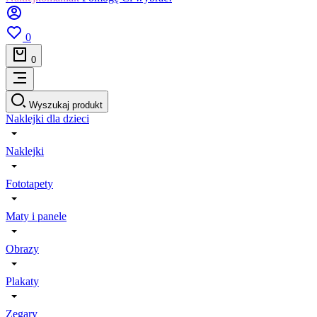
0
0
Wyszukaj produkt
Naklejki dla dzieci
Naklejki
Fototapety
Maty i panele
Obrazy
Plakaty
Zegary