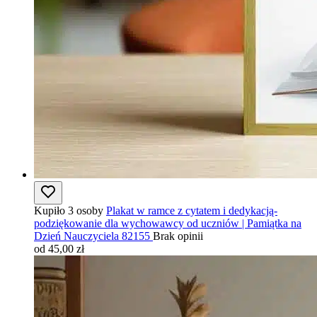
Kupiło 3 osoby
Plakat w ramce z cytatem i dedykacją-
podziękowanie dla wychowawcy od uczniów | Pamiątka na
Dzień Nauczyciela 82155
Brak opinii
od 45,00 zł