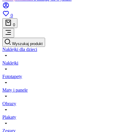
0
0
Wyszukaj produkt
Naklejki dla dzieci
Naklejki
Fototapety
Maty i panele
Obrazy
Plakaty
Zegary