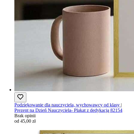
Podziękowanie dla nauczyciela, wychowawcy od klasy |
Prezent na Dzień Nauczyciela- Plakat z dedykacją 82154
Brak opinii
od 45,00 zł