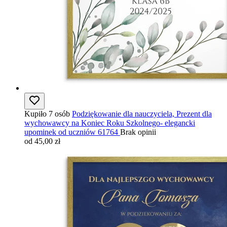
Kupiło 7 osób
Podziękowanie dla nauczyciela, Prezent dla
wychowawcy na Koniec Roku Szkolnego- elegancki
upominek od uczniów 61764
Brak opinii
od 45,00 zł