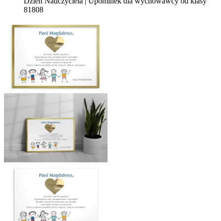
Dzień Nauczyciela | Upominek dla wychowawcy od klasy
81808