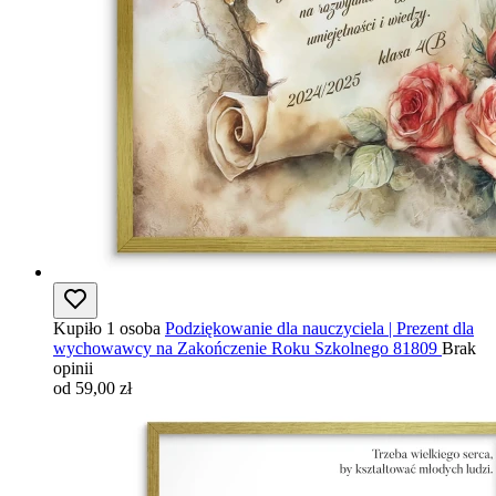
Kupiło 1 osoba
Podziękowanie dla nauczyciela | Prezent dla
wychowawcy na Zakończenie Roku Szkolnego 81809
Brak
opinii
od 59,00 zł