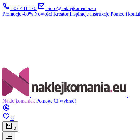
502 481 176
biuro@naklejkomania.eu
Promocje
-80%
Nowości
Kreator
Inspiracje
Instrukcje
Pomoc i konta
Naklejkomaniak
Pomogę Ci wybrać!
0
0