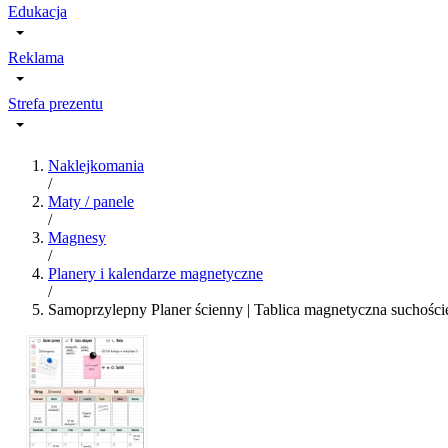
Edukacja
Reklama
Strefa prezentu
Naklejkomania
/
Maty / panele
/
Magnesy
/
Planery i kalendarze magnetyczne
/
Samoprzylepny Planer ścienny | Tablica magnetyczna suchości