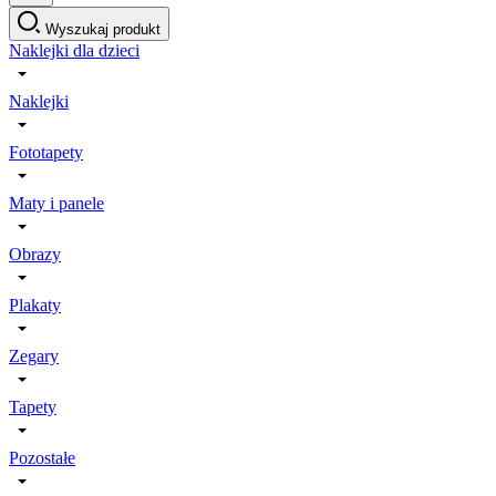
Wyszukaj produkt
Naklejki dla dzieci
Naklejki
Fototapety
Maty i panele
Obrazy
Plakaty
Zegary
Tapety
Pozostałe