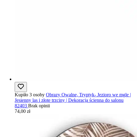
Kupiło 3 osoby
Obrazy Owalne, Tryptyk- Jezioro we mgle |
Jesienny las i złote trzciny | Dekoracja ścienna do salonu
82403
Brak opinii
74,00 zł