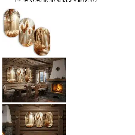
Zestaw 3 Owalnych Obrazów Boho 82372