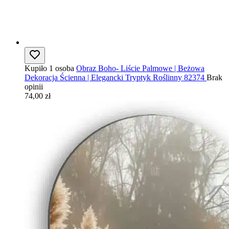
Kupiło 1 osoba
Obraz Boho- Liście Palmowe | Beżowa
Dekoracja Ścienna | Elegancki Tryptyk Roślinny 82374
Brak
opinii
74,00 zł