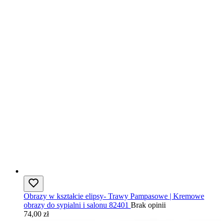
Obrazy w kształcie elipsy- Trawy Pampasowe | Kremowe
obrazy do sypialni i salonu 82401
Brak opinii
74,00 zł