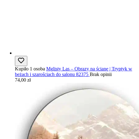
Kupiło 1 osoba
Mglisty Las – Obrazy na ścianę | Tryptyk w
beżach i szarościach do salonu 82375
Brak opinii
74,00 zł