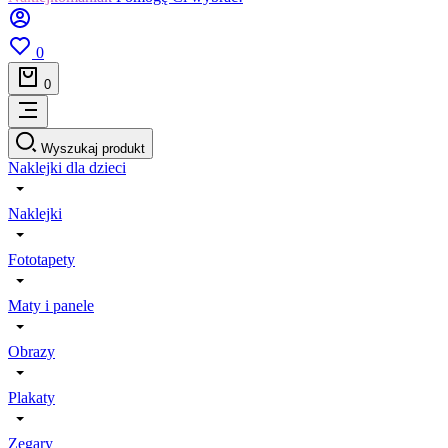
0
0
Wyszukaj produkt
Naklejki dla dzieci
Naklejki
Fototapety
Maty i panele
Obrazy
Plakaty
Zegary