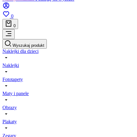
0
0
Wyszukaj produkt
Naklejki dla dzieci
Naklejki
Fototapety
Maty i panele
Obrazy
Plakaty
Zegary