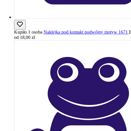
Kupiło 1 osoba
Naklejka pod kontakt podwójny motyw 1671
B
od 18,00 zł