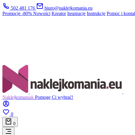
502 481 176
biuro@naklejkomania.eu
Promocje
-80%
Nowości
Kreator
Inspiracje
Instrukcje
Pomoc i konta
Naklejkomaniak
Pomogę Ci wybrać!
0
0