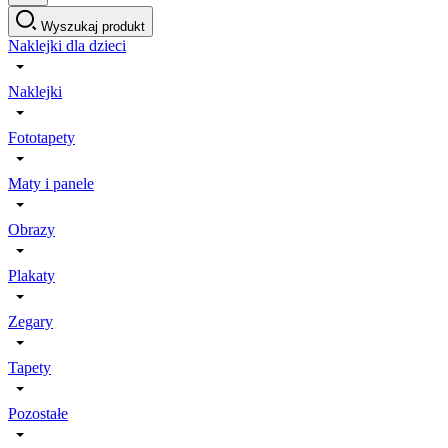
Wyszukaj produkt
Naklejki dla dzieci
Naklejki
Fototapety
Maty i panele
Obrazy
Plakaty
Zegary
Tapety
Pozostałe