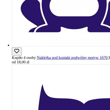
Kupiło 4 osoby
Naklejka pod kontakt podwójny motyw 1670
od 18,00 zł