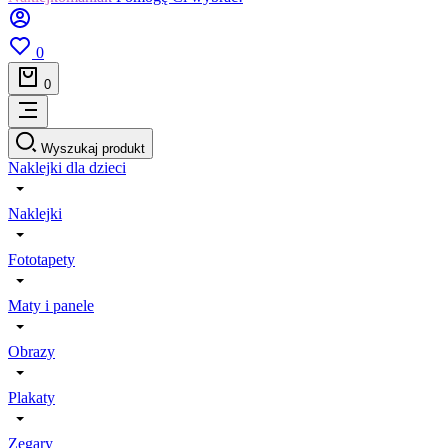
0
0
Wyszukaj produkt
Naklejki dla dzieci
Naklejki
Fototapety
Maty i panele
Obrazy
Plakaty
Zegary