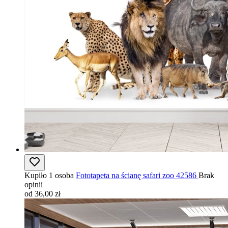
Kupiło 1 osoba
Fototapeta na ścianę safari zoo 42586
Brak
opinii
od 36,00 zł