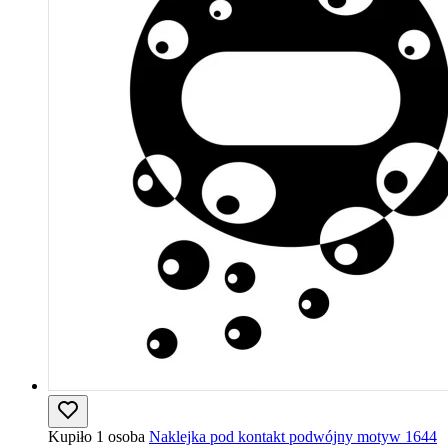
Kupiło 1 osoba
Naklejka pod kontakt podwójny motyw 1644