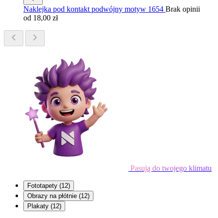
Naklejka pod kontakt podwójny motyw 1654
Brak opinii
od 18,00 zł
Pasują do twojego klimatu
Fototapety
(12)
Obrazy na płótnie
(12)
Plakaty
(12)