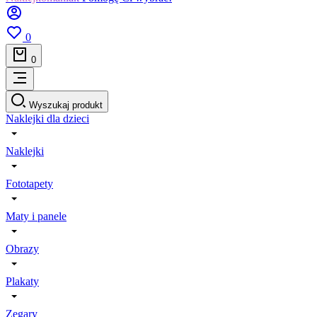
0
0
Wyszukaj produkt
Naklejki dla dzieci
Naklejki
Fototapety
Maty i panele
Obrazy
Plakaty
Zegary