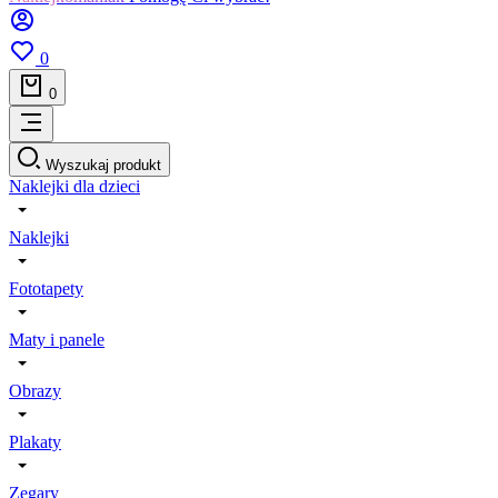
0
0
Wyszukaj produkt
Naklejki dla dzieci
Naklejki
Fototapety
Maty i panele
Obrazy
Plakaty
Zegary