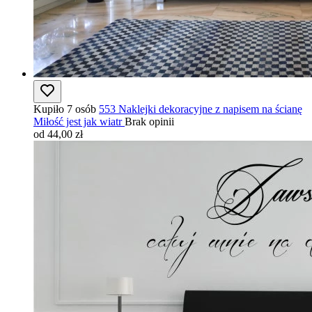
Kupiło 7 osób
553 Naklejki dekoracyjne z napisem na ścianę
Miłość jest jak wiatr
Brak opinii
od 44,00 zł