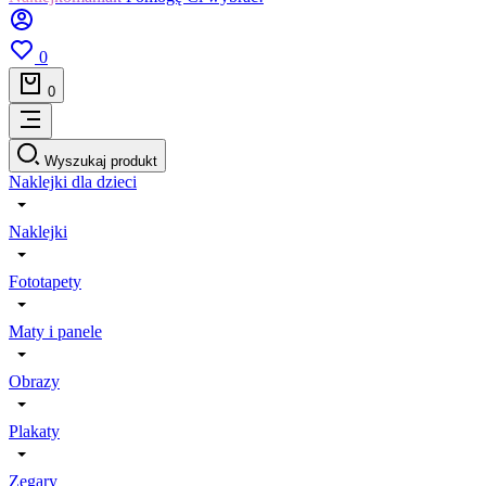
0
0
Wyszukaj produkt
Naklejki dla dzieci
Naklejki
Fototapety
Maty i panele
Obrazy
Plakaty
Zegary