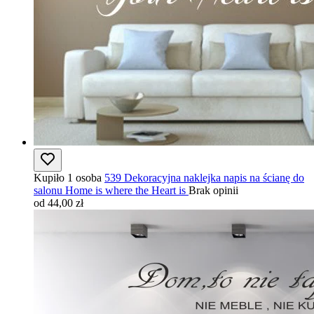
Kupiło 1 osoba
539 Dekoracyjna naklejka napis na ścianę do
salonu Home is where the Heart is
Brak opinii
od 44,00 zł