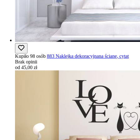
Kupiło 98 osób
883 Naklejka dekoracyjnana ścianę, cytat
Brak opinii
od 45,00 zł