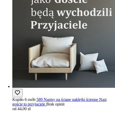
Kupiło 6 osób
589 Napisy na ścianę naklejki ścienne Nasi
goście to przyjaciele
Brak opinii
od 44,00 zł