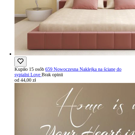
Kupiło 15 osób
659 Nowoczesna Naklejka na ścianę do
sypialni Love
Brak opinii
od 44,00 zł