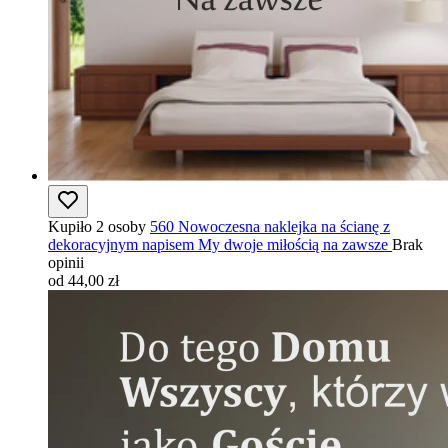
Kupiło 2 osoby
560 Nowoczesna naklejka na ścianę z
dekoracyjnym napisem My dwoje miłością na zawsze
Brak
opinii
od 44,00 zł