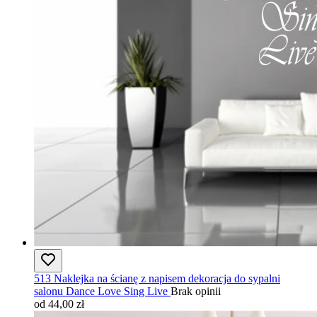
513 Naklejka na ścianę z napisem dekoracja do sypalni
salonu Dance Love Sing Live
Brak opinii
od 44,00 zł