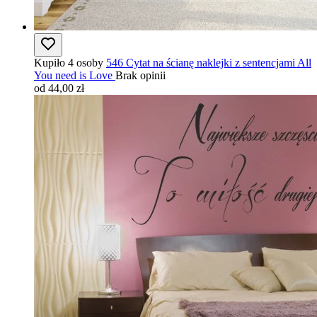
Kupiło 4 osoby
546 Cytat na ścianę naklejki z sentencjami All
You need is Love
Brak opinii
od 44,00 zł