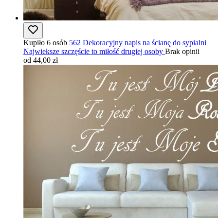
Kupiło 6 osób
562 Dekoracyjny napis na ścianę do sypialni
Najwieksze szczęście to miłość drugiej osoby
Brak opinii
od 44,00 zł