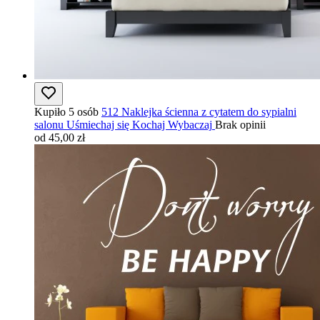
Kupiło 5 osób
512 Naklejka ścienna z cytatem do sypialni
salonu Uśmiechaj się Kochaj Wybaczaj
Brak opinii
od 45,00 zł