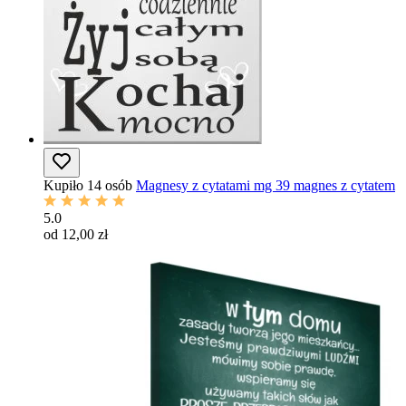
Kupiło 14 osób
Magnesy z cytatami mg 39 magnes z cytatem
5.0
od 12,00 zł