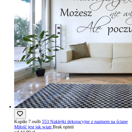
Kupiło 7 osób
553 Naklejki dekoracyjne z napisem na ścianę
Miłość jest jak wiatr
Brak opinii