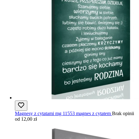
Magnesy z cytatami mg 11553 magnes z cytatem
Brak opinii
od 12,00 zł