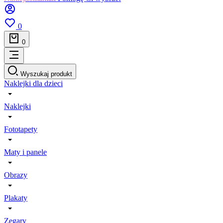
0
0
Wyszukaj produkt
Naklejki dla dzieci
Naklejki
Fototapety
Maty i panele
Obrazy
Plakaty
Zegary