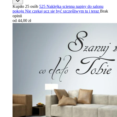
Kupiło 25 osób
525 Naklejka scienna napisy do salonu
pokoju Nie czekaj ucz się być szczęśliwym tu i teraz
Brak
opinii
od 44,00 zł