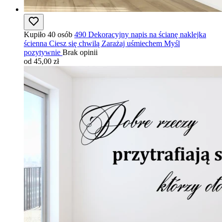
Kupiło 40 osób
490 Dekoracyjny napis na ścianę naklejka
ścienna Ciesz się chwilą Zarażaj uśmiechem Myśl
pozytywnie
Brak opinii
od 45,00 zł