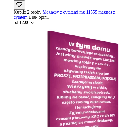
Kupiło 2 osoby
Magnesy z cytatami mg 11555 magnes z
cytatem
Brak opinii
od 12,00 zł