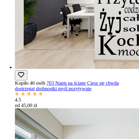
Kupiło 46 osób
703 Napis na ścianę Ciesz się chwilą
dostrzegaj drobnostki myśl pozytywnie
4.5
od 45,00 zł