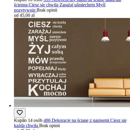
ścienna Ciesz się chwilą Zarażaj uśmiechem Myśl
pozytywnie
Brak opinii
od 45,00 zł
Kupiło 14 osób
486 Dekoracje na ścianę z napisemi Ciesz się
każdą chwilą
Brak opinii