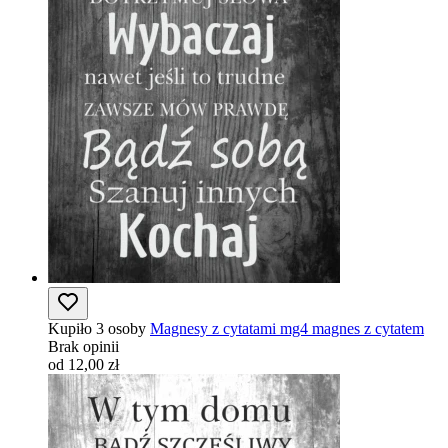
Kupiło 3 osoby
Magnesy z cytatami mg4 magnes z cytatem
Brak opinii
od 12,00 zł