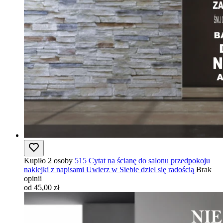
Kupiło 2 osoby
515 Cytat na ścianę do salonu przedpokoju
naklejki z napisami Uwierz w Siebie dziel się radością
Brak
opinii
od 45,00 zł