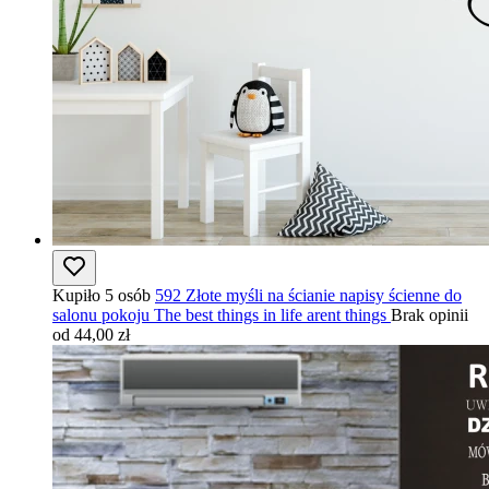
Kupiło 5 osób
592 Złote myśli na ścianie napisy ścienne do
salonu pokoju The best things in life arent things
Brak opinii
od 44,00 zł