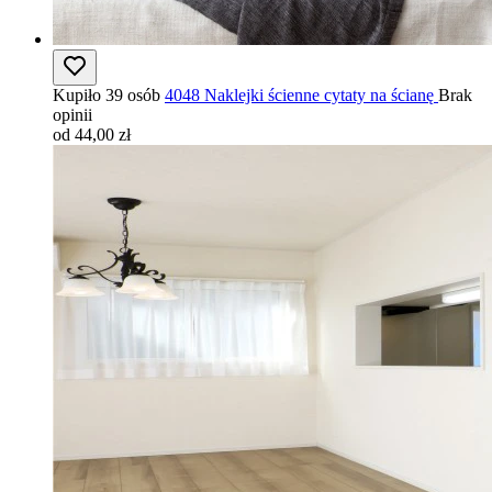
Kupiło 39 osób
4048 Naklejki ścienne cytaty na ścianę
Brak
opinii
od 44,00 zł