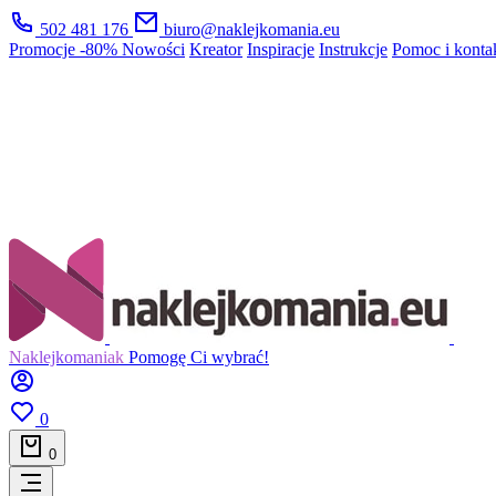
502 481 176
biuro@naklejkomania.eu
Promocje
-80%
Nowości
Kreator
Inspiracje
Instrukcje
Pomoc i konta
Naklejkomaniak
Pomogę Ci wybrać!
0
0