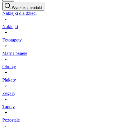
Wyszukaj produkt
Naklejki dla dzieci
Naklejki
Fototapety
Maty i panele
Obrazy
Plakaty
Zegary
Tapety
Pozostałe