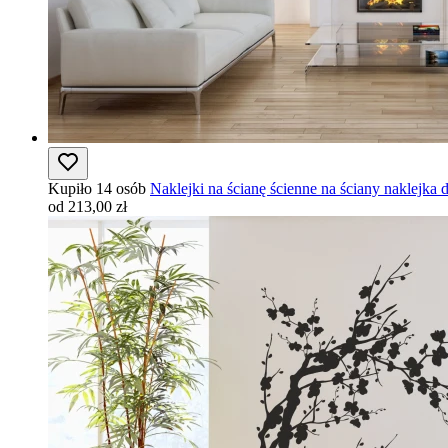
Kupiło 14 osób
Naklejki na ścianę ścienne na ściany naklejka
od 213,00 zł