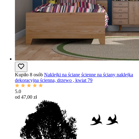
Kupiło 8 osób
Naklejki na ścianę ścienne na ściany naklejka
dekoracyjna ścienna, drzewo , kwiat 79
5.0
od 47,00 zł