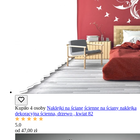
Kupiło 4 osoby
Naklejki na ścianę ścienne na ściany naklejka
dekoracyjna ścienna, drzewo , kwiat 82
5.0
od 47,00 zł