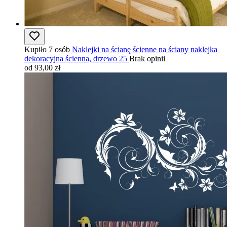
Kupiło 7 osób
Naklejki na ścianę ścienne na ściany naklejka
dekoracyjna ścienna, drzewo 25
Brak opinii
od 93,00 zł