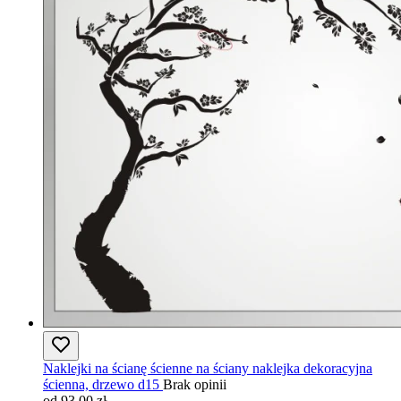
Naklejki na ścianę ścienne na ściany naklejka dekoracyjna
ścienna, drzewo d15
Brak opinii
od 93,00 zł