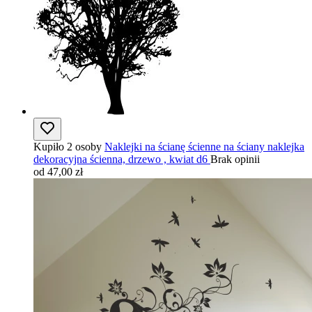
Kupiło 2 osoby
Naklejki na ścianę ścienne na ściany naklejka
dekoracyjna ścienna, drzewo , kwiat d6
Brak opinii
od 47,00 zł