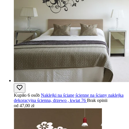
Kupiło 6 osób
Naklejki na ścianę ścienne na ściany naklejka
dekoracyjna ścienna, drzewo , kwiat 76
Brak opinii
od 47,00 zł