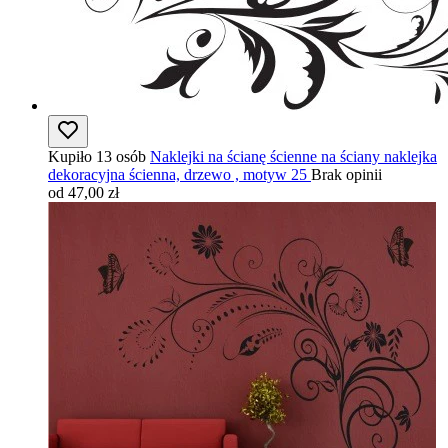
Kupiło 13 osób
Naklejki na ścianę ścienne na ściany naklejka
dekoracyjna ścienna, drzewo , motyw 25
Brak opinii
od 47,00 zł