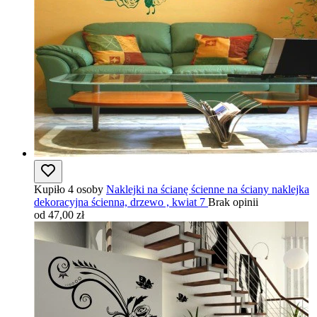
Kupiło 4 osoby
Naklejki na ścianę ścienne na ściany naklejka
dekoracyjna ścienna, drzewo , kwiat 7
Brak opinii
od 47,00 zł