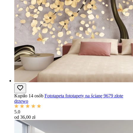
Kupiło 14 osób
Fototapeta fototapety na ścianę 9679 złote
drzewo
5.0
od 36,00 zł