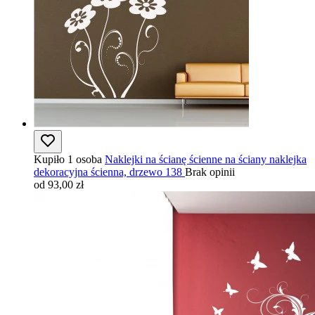
Kupiło 1 osoba
Naklejki na ścianę ścienne na ściany naklejka
dekoracyjna ścienna, drzewo 138
Brak opinii
od 93,00 zł