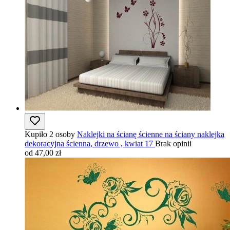
Kupiło 2 osoby
Naklejki na ścianę ścienne na ściany naklejka
dekoracyjna ścienna, drzewo , kwiat 17
Brak opinii
od 47,00 zł