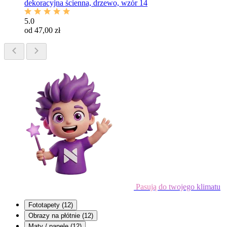
dekoracyjna ścienna, drzewo, wzór 14
5.0
od 47,00 zł
Pasują do twojego klimatu
Fototapety
(12)
Obrazy na płótnie
(12)
Maty / panele
(12)