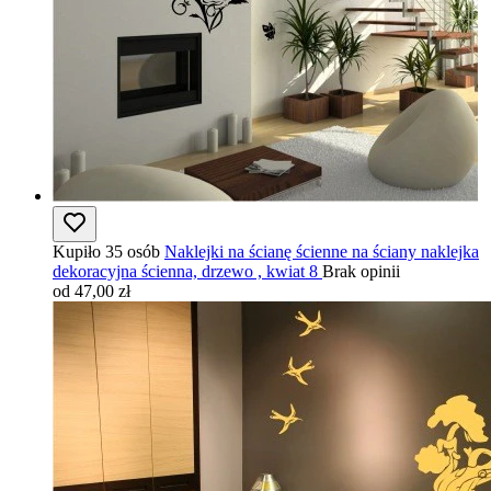
Kupiło 35 osób
Naklejki na ścianę ścienne na ściany naklejka
dekoracyjna ścienna, drzewo , kwiat 8
Brak opinii
od 47,00 zł