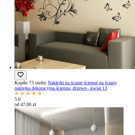
Kupiło 73 osoby
Naklejki na ścianę ścienne na ściany
naklejka dekoracyjna ścienna, drzewo , kwiat 13
5.0
od 47,00 zł