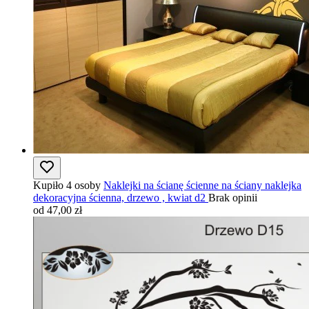
Kupiło 4 osoby
Naklejki na ścianę ścienne na ściany naklejka
dekoracyjna ścienna, drzewo , kwiat d2
Brak opinii
od 47,00 zł