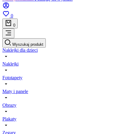
0
0
Wyszukaj produkt
Naklejki dla dzieci
Naklejki
Fototapety
Maty i panele
Obrazy
Plakaty
Zegary