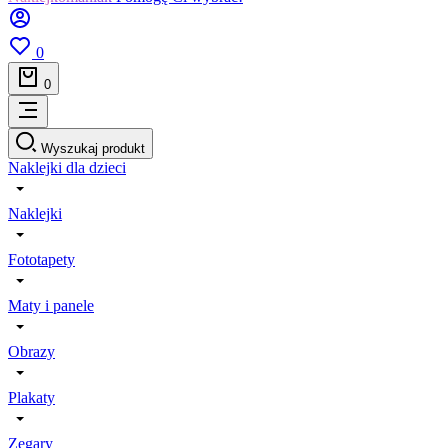
0
0
Wyszukaj produkt
Naklejki dla dzieci
Naklejki
Fototapety
Maty i panele
Obrazy
Plakaty
Zegary