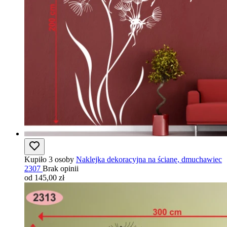
Kupiło 3 osoby
Naklejka dekoracyjna na ścianę, dmuchawiec
2307
Brak opinii
od 145,00 zł