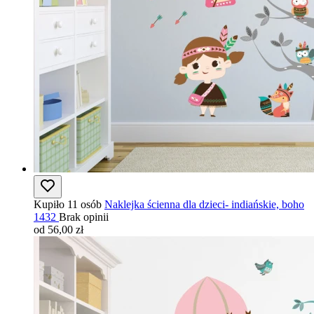
Kupiło 11 osób
Naklejka ścienna dla dzieci- indiańskie, boho
1432
Brak opinii
od 56,00 zł