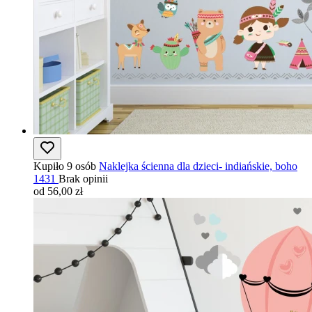
Kupiło 9 osób
Naklejka ścienna dla dzieci- indiańskie, boho
1431
Brak opinii
od 56,00 zł