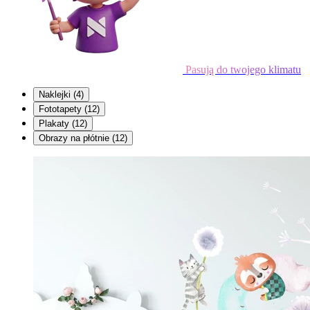
Pasują do twojego klimatu
Naklejki
(4)
Fototapety
(12)
Plakaty
(12)
Obrazy na płótnie
(12)