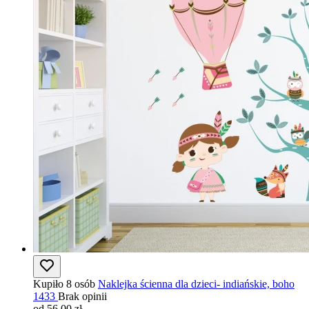
Kupiło 8 osób
Naklejka ścienna dla dzieci- indiańskie, boho
1433
Brak opinii
od 56,00 zł