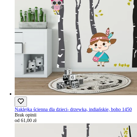
Naklejka ścienna dla dzieci- drzewka, indiańskie, boho 1450
Brak opinii
od 61,00 zł