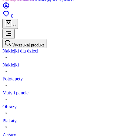
0
0
Wyszukaj produkt
Naklejki dla dzieci
Naklejki
Fototapety
Maty i panele
Obrazy
Plakaty
Zegary