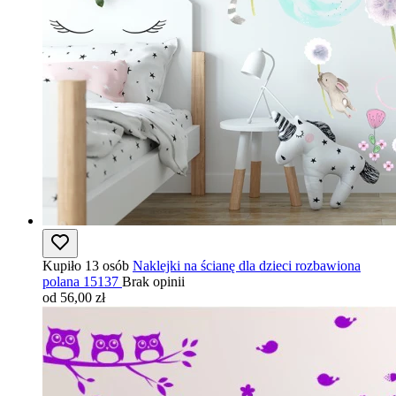
Kupiło 13 osób
Naklejki na ścianę dla dzieci rozbawiona
polana 15137
Brak opinii
od 56,00 zł