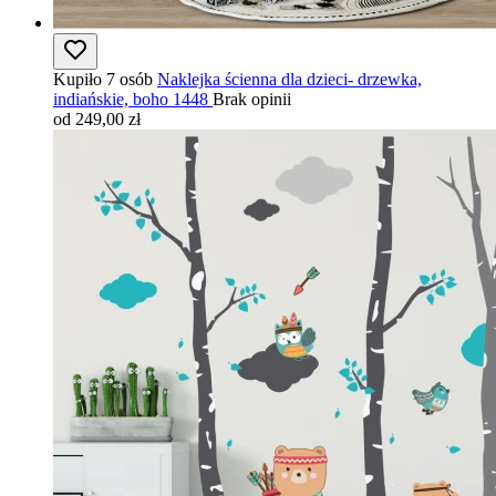
Kupiło 7 osób
Naklejka ścienna dla dzieci- drzewka,
indiańskie, boho 1448
Brak opinii
od 249,00 zł