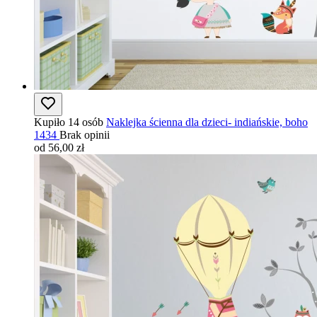
Kupiło 14 osób
Naklejka ścienna dla dzieci- indiańskie, boho
1434
Brak opinii
od 56,00 zł