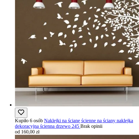
Kupiło 6 osób
Naklejki na ścianę ścienne na ściany naklejka
dekoracyjna ścienna drzewo 245
Brak opinii
od 160,00 zł