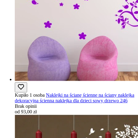
Kupiło 1 osoba
Naklejki na ścianę ścienne na ściany naklejka
dekoracyjna ścienna naklejka dla dzieci sowy drzewo 246
Brak opinii
od 93,00 zł