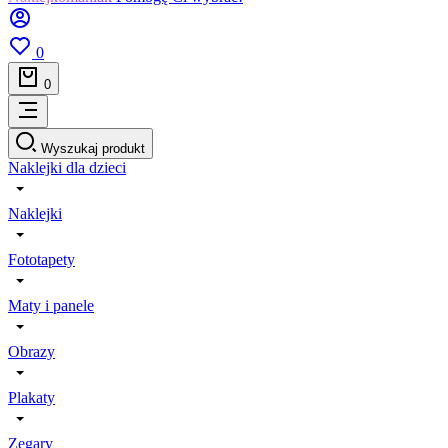
0
0
Wyszukaj produkt
Naklejki dla dzieci
Naklejki
Fototapety
Maty i panele
Obrazy
Plakaty
Zegary