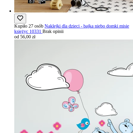
Kupiło 27 osób
Naklejki dla dzieci - bajka niebo domki misie
księżyc 10331
Brak opinii
od 56,00 zł