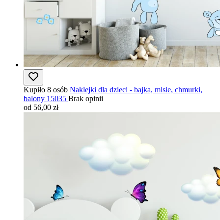
Kupiło 8 osób
Naklejki dla dzieci - bajka, misie, chmurki,
balony 15035
Brak opinii
od 56,00 zł