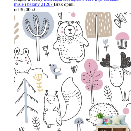
misie i balony 21267
Brak opinii
od 36,00 zł