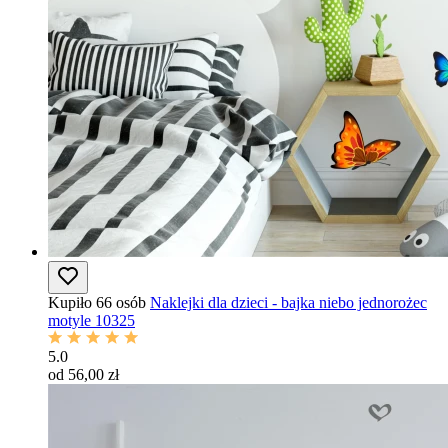
Kupiło 66 osób
Naklejki dla dzieci - bajka niebo jednorożec
motyle 10325
5.0
od 56,00 zł