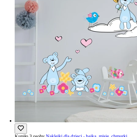
Kupiło 3 osoby
Naklejki dla dzieci - bajka, misie, chmurki,