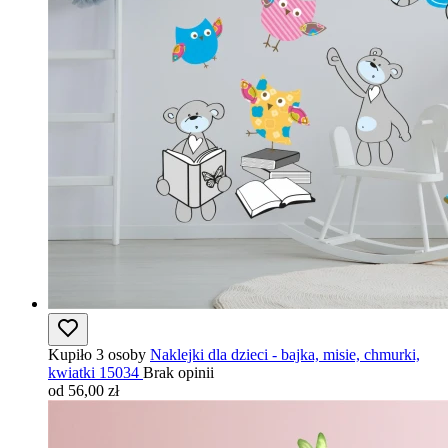
Kupiło 3 osoby
Naklejki dla dzieci - bajka, misie, chmurki,
kwiatki 15034
Brak opinii
od 56,00 zł