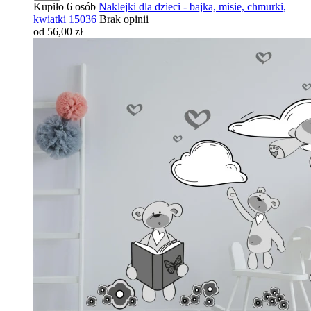
Kupiło 6 osób
Naklejki dla dzieci - bajka, misie, chmurki,
kwiatki 15036
Brak opinii
od 56,00 zł