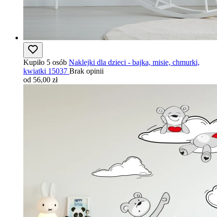
Kupiło 5 osób
Naklejki dla dzieci - bajka, misie, chmurki,
kwiatki 15037
Brak opinii
od 56,00 zł