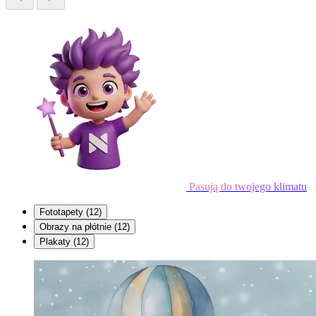
Pasują do twojego klimatu
Fototapety
(12)
Obrazy na płótnie
(12)
Plakaty
(12)