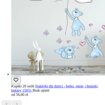
Kupiło 20 osób
Naklejki dla dzieci - bajka, misie, chmurki,
balony 15031
Brak opinii
od 56,00 zł