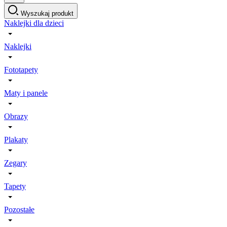
Wyszukaj produkt
Naklejki dla dzieci
Naklejki
Fototapety
Maty i panele
Obrazy
Plakaty
Zegary
Tapety
Pozostałe