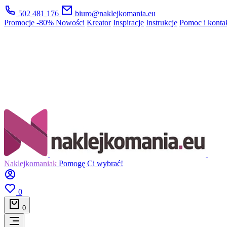
502 481 176
biuro@naklejkomania.eu
Promocje
-80%
Nowości
Kreator
Inspiracje
Instrukcje
Pomoc i konta
Naklejkomaniak
Pomogę Ci wybrać!
0
0