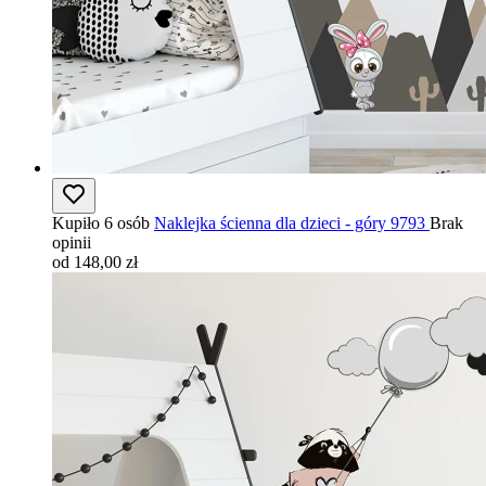
Kupiło 6 osób
Naklejka ścienna dla dzieci - góry 9793
Brak
opinii
od 148,00 zł