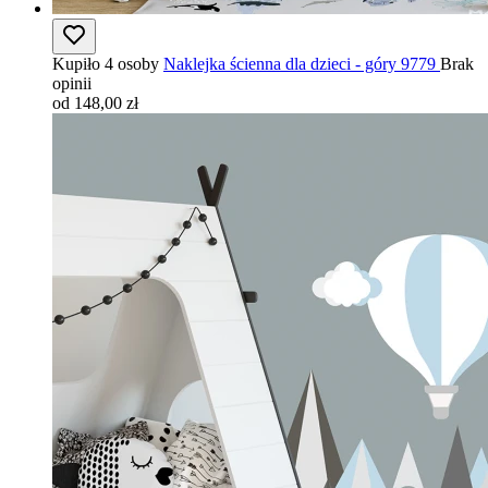
Kupiło 4 osoby
Naklejka ścienna dla dzieci - góry 9779
Brak
opinii
od 148,00 zł