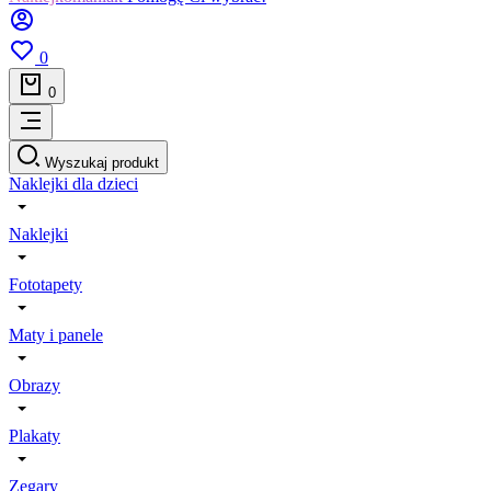
0
0
Wyszukaj produkt
Naklejki dla dzieci
Naklejki
Fototapety
Maty i panele
Obrazy
Plakaty
Zegary