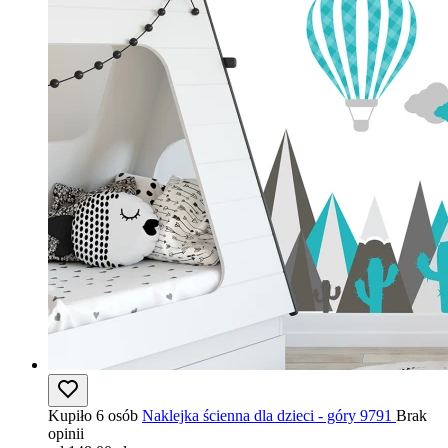
Kupiło 6 osób
Naklejka ścienna dla dzieci - góry 9791
Brak
opinii