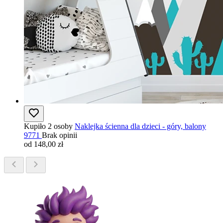
Kupiło 2 osoby
Naklejka ścienna dla dzieci - góry, balony
9771
Brak opinii
od 148,00 zł