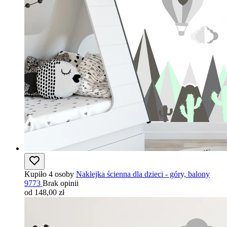
Kupiło 4 osoby
Naklejka ścienna dla dzieci - góry, balony
9773
Brak opinii
od 148,00 zł