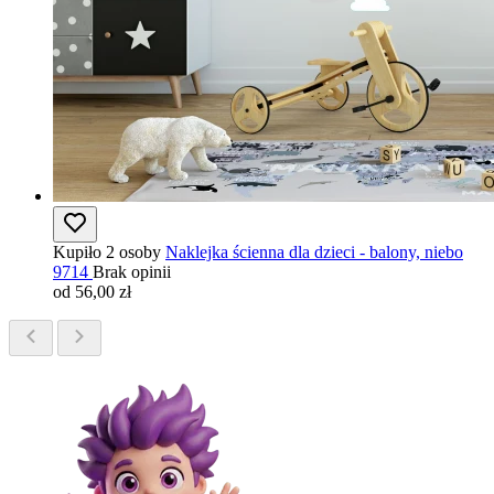
Kupiło 2 osoby
Naklejka ścienna dla dzieci - balony, niebo
9714
Brak opinii
od 56,00 zł