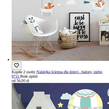
Kupiło 2 osoby
Naklejka ścienna dla dzieci - balony, niebo
9711
Brak opinii
od 56,00 zł