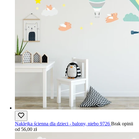
Naklejka ścienna dla dzieci - balony, niebo 9726
Brak opinii
od 56,00 zł