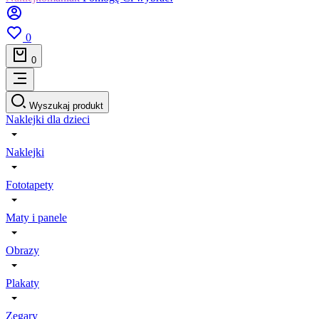
0
0
Wyszukaj produkt
Naklejki dla dzieci
Naklejki
Fototapety
Maty i panele
Obrazy
Plakaty
Zegary