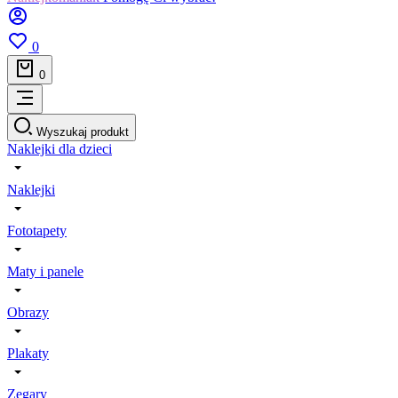
0
0
Wyszukaj produkt
Naklejki dla dzieci
Naklejki
Fototapety
Maty i panele
Obrazy
Plakaty
Zegary