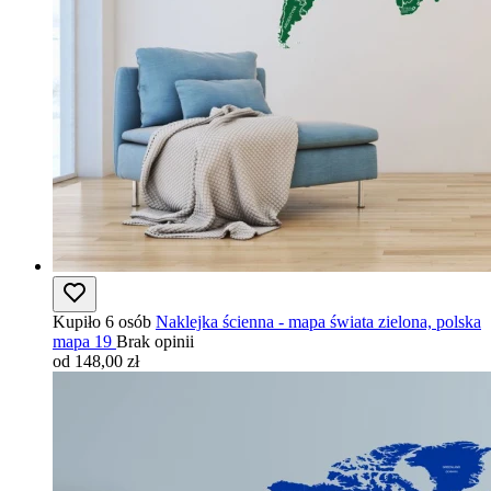
Kupiło 6 osób
Naklejka ścienna - mapa świata zielona, polska
mapa 19
Brak opinii
od 148,00 zł