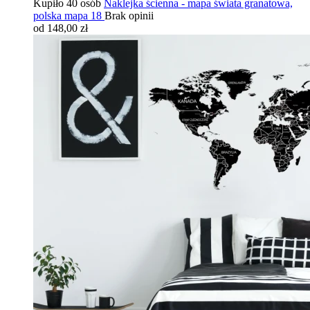
Kupiło 40 osób
Naklejka ścienna - mapa świata granatowa,
polska mapa 18
Brak opinii
od 148,00 zł