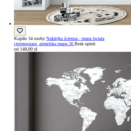
Kupiło 34 osoby
Naklejka ścienna - mapa świata
ciemnoszara, angielska mapa 26
Brak opinii
od 148,00 zł