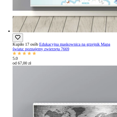
Kupiło 17 osób
Edukacyjna maskownica na grzejnik Mapa
świata: poznajemy zwierzęta 7669
5.0
od 67,00 zł