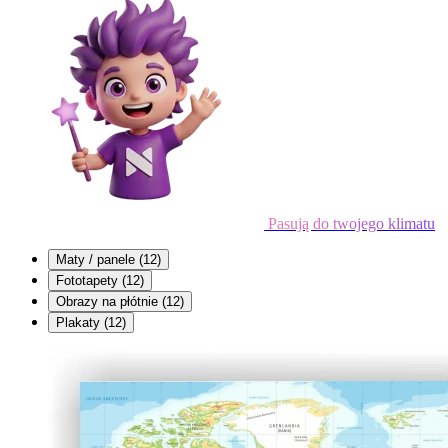
Pasują do twojego klimatu
Maty / panele
(12)
Fototapety
(12)
Obrazy na płótnie
(12)
Plakaty
(12)