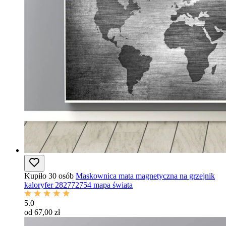
Kupiło 30 osób
Maskownica mata magnetyczna na grzejnik
kaloryfer 282772754 mapa świata
5.0
od 67,00 zł