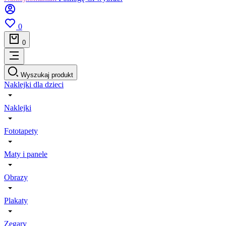
0
0
Wyszukaj produkt
Naklejki dla dzieci
Naklejki
Fototapety
Maty i panele
Obrazy
Plakaty
Zegary