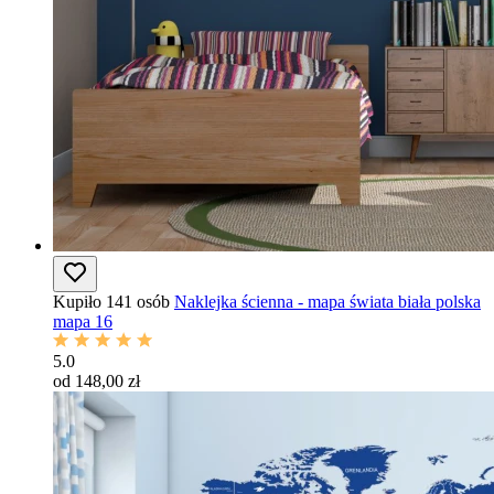
Kupiło 141 osób
Naklejka ścienna - mapa świata biała polska
mapa 16
5.0
od 148,00 zł