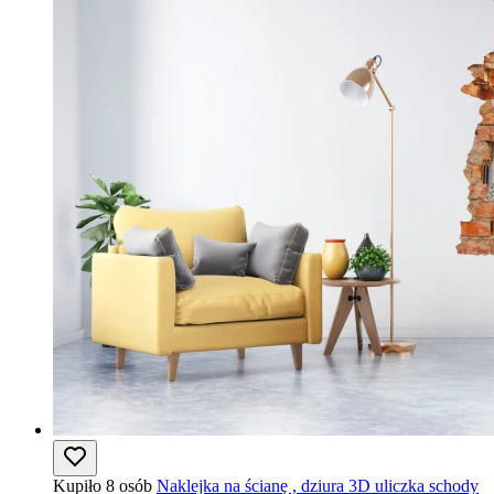
Kupiło 8 osób
Naklejka na ścianę , dziura 3D uliczka schody