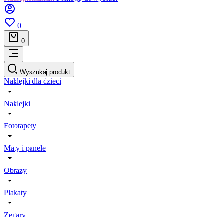
0
0
Wyszukaj produkt
Naklejki dla dzieci
Naklejki
Fototapety
Maty i panele
Obrazy
Plakaty
Zegary