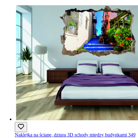
Naklejka na ścianę, dziura 3D schody między budynkami 349