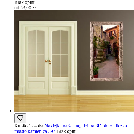
Brak opinii
od 53,00 zł
Kupiło 1 osoba
Naklejka na ścianę, dziura 3D okno uliczka
miasto kamienica 397
Brak opinii