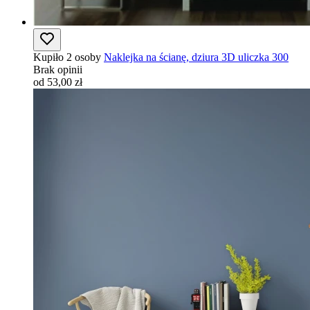
Kupiło 2 osoby
Naklejka na ścianę, dziura 3D uliczka 300
Brak opinii
od 53,00 zł