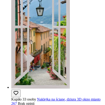
Kupiło 33 osoby
Naklejka na ścianę, dziura 3D okno miasto
267
Brak opinii