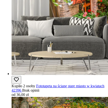
Kupiło 2 osoby
Fototapeta na ścianę stare miasto w kwiatach
42396
Brak opinii
od 36,00 zł