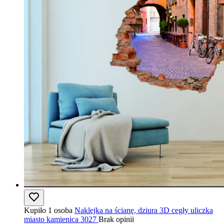
Kupiło 1 osoba
Naklejka na ścianę, dziura 3D cegły uliczka
miasto kamienica 3027
Brak opinii