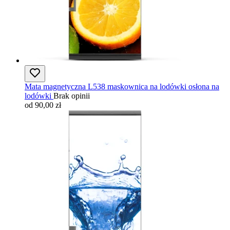
Mata magnetyczna L538 maskownica na lodówki osłona na
lodówki
Brak opinii
od 90,00 zł