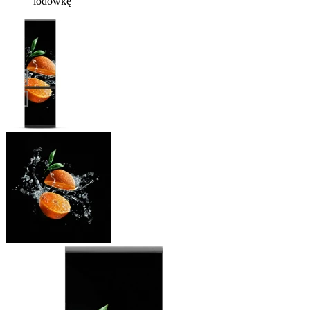
lodówkę