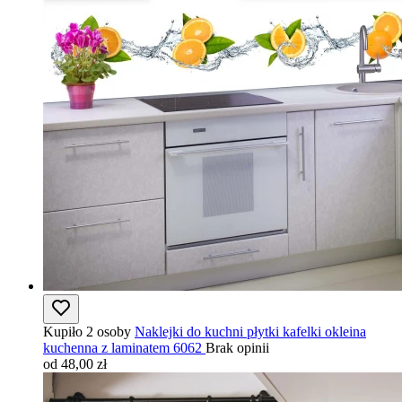
Kupiło 2 osoby
Naklejki do kuchni płytki kafelki okleina
kuchenna z laminatem 6062
Brak opinii
od 48,00 zł