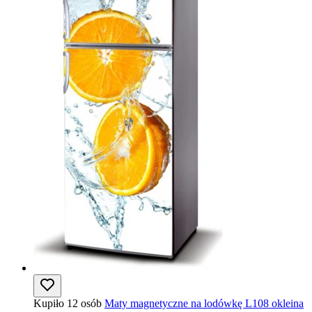
Kupiło 12 osób
Maty magnetyczne na lodówkę L108 okleina