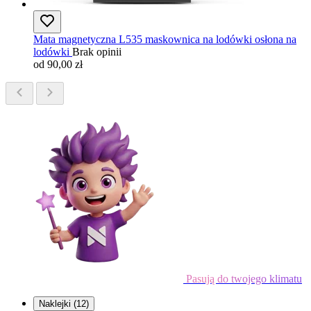
Mata magnetyczna L535 maskownica na lodówki osłona na
lodówki
Brak opinii
od 90,00 zł
Pasują do twojego klimatu
Naklejki
(12)