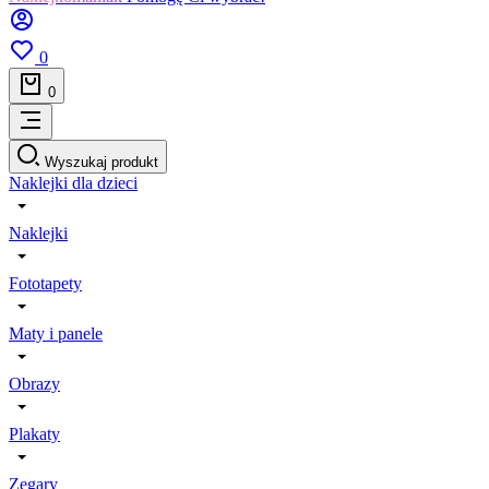
0
0
Wyszukaj produkt
Naklejki dla dzieci
Naklejki
Fototapety
Maty i panele
Obrazy
Plakaty
Zegary