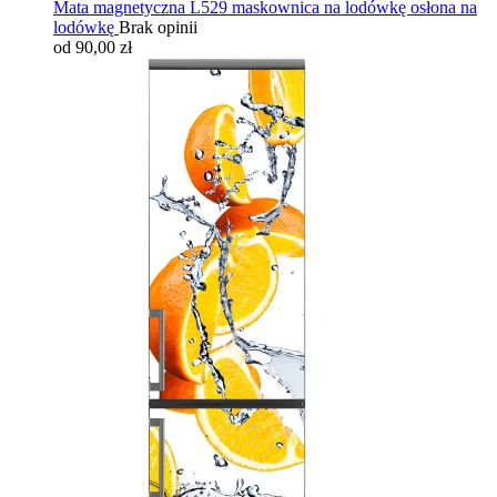
Mata magnetyczna L529 maskownica na lodówkę osłona na
lodówkę
Brak opinii
od 90,00 zł