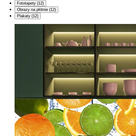
Fototapety
(12)
Obrazy na płótnie
(12)
Plakaty
(12)