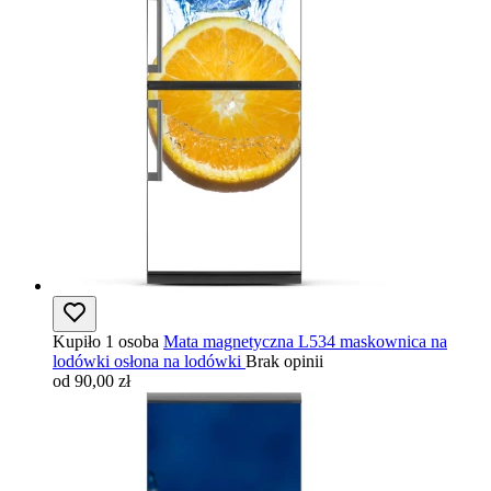
Kupiło 1 osoba
Mata magnetyczna L534 maskownica na
lodówki osłona na lodówki
Brak opinii
od 90,00 zł