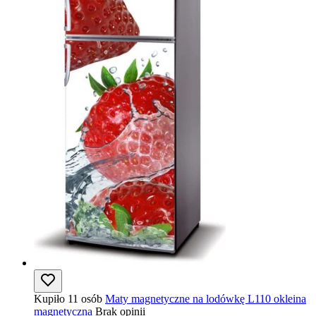
Kupiło 11 osób
Maty magnetyczne na lodówkę L110 okleina
magnetyczna
Brak opinii