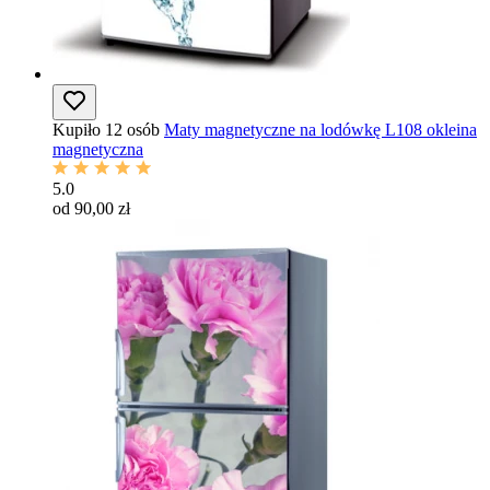
Kupiło 12 osób
Maty magnetyczne na lodówkę L108 okleina
magnetyczna
5.0
od 90,00 zł