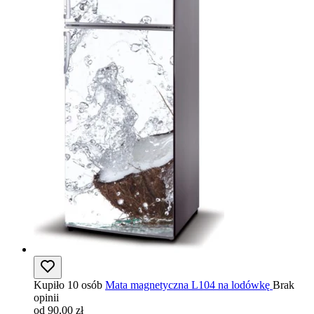
Kupiło 10 osób
Mata magnetyczna L104 na lodówkę
Brak
opinii
od 90,00 zł