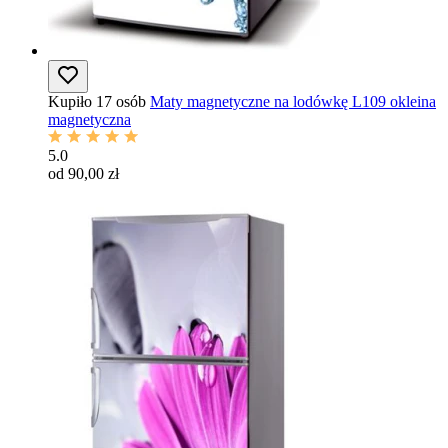
Kupiło 17 osób
Maty magnetyczne na lodówkę L109 okleina
magnetyczna
5.0
od 90,00 zł