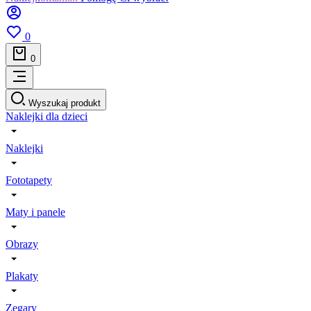
0
0
Wyszukaj produkt
Naklejki dla dzieci
Naklejki
Fototapety
Maty i panele
Obrazy
Plakaty
Zegary