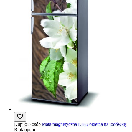
Kupiło 5 osób
Mata magnetyczna L185 okleina na lodówkę
Brak opinii