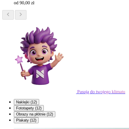
od 90,00 zł
Pasują do twojego klimatu
Naklejki
(12)
Fototapety
(12)
Obrazy na płótnie
(12)
Plakaty
(12)