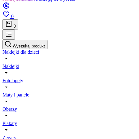
0
0
Wyszukaj produkt
Naklejki dla dzieci
Naklejki
Fototapety
Maty i panele
Obrazy
Plakaty
Zegary