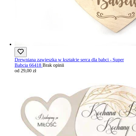
Drewniana zawieszka w kształcie serca dla babci - Super
Babcia 66418
Brak opinii
od 29,00 zł