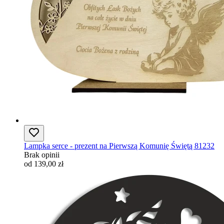
Lampka serce - prezent na Pierwszą Komunię Świętą 81232
Brak opinii
od 139,00 zł