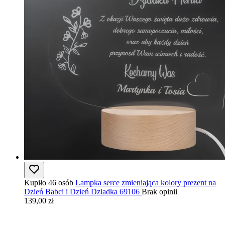
Kupiło 46 osób
Lampka serce zmieniająca kolory prezent na
Dzień Babci i Dzień Dziadka 69106
Brak opinii
139,00 zł