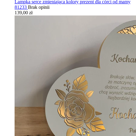
Lampka serce zmieniająca kolory prezent dla córci od mamy
81233
Brak opinii
139,00 zł