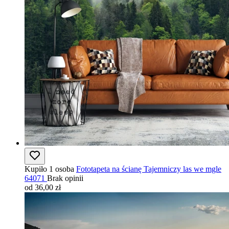
Kupiło 1 osoba
Fototapeta na ścianę Tajemniczy las we mgle
64071
Brak opinii
od 36,00 zł