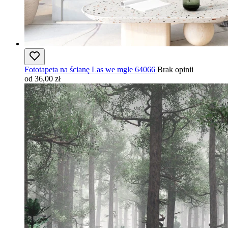
Fototapeta na ścianę Las we mgle 64066
Brak opinii
od 36,00 zł