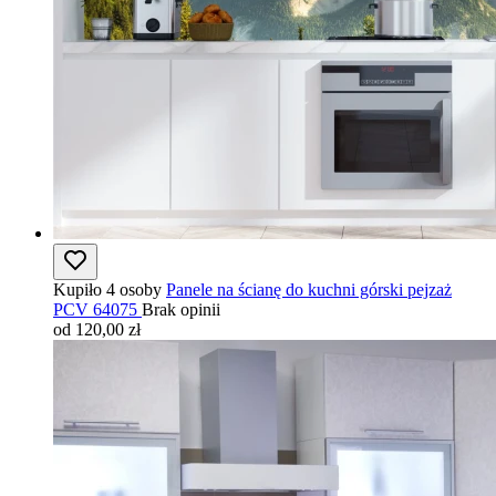
Kupiło 4 osoby
Panele na ścianę do kuchni górski pejzaż
PCV 64075
Brak opinii
od 120,00 zł