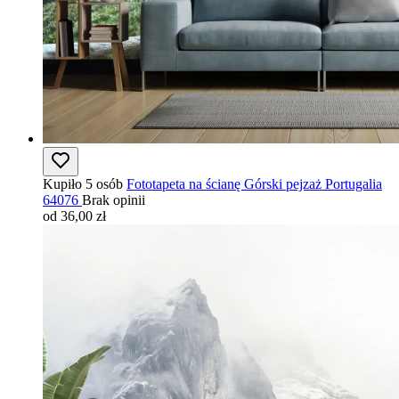
Kupiło 5 osób
Fototapeta na ścianę Górski pejzaż Portugalia
64076
Brak opinii
od 36,00 zł