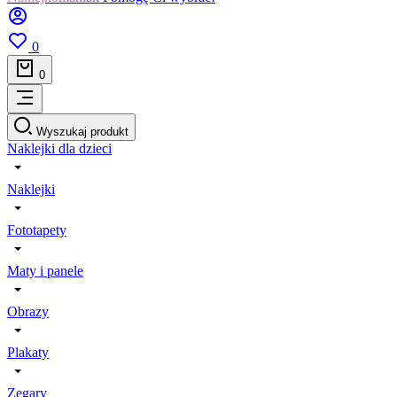
0
0
Wyszukaj produkt
Naklejki dla dzieci
Naklejki
Fototapety
Maty i panele
Obrazy
Plakaty
Zegary