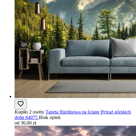
Kupiło 2 osoby
Tapeta flizelinowa na ścianę Pejzaż górskich
dolin 64075
Brak opinii
od 36,00 zł